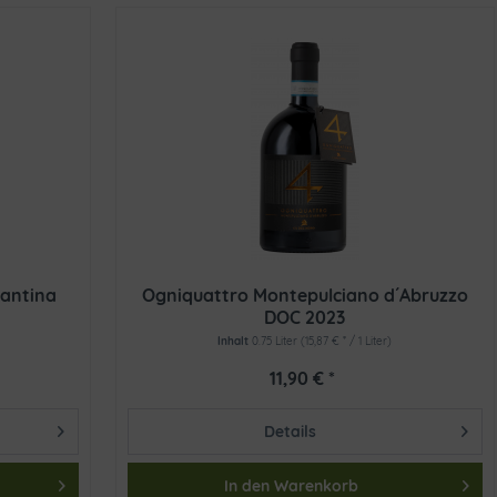
Cantina
Ogniquattro Montepulciano d´Abruzzo
DOC 2023
Inhalt
0.75 Liter
(15,87 € * / 1 Liter)
11,90 € *
Details
In den
Warenkorb