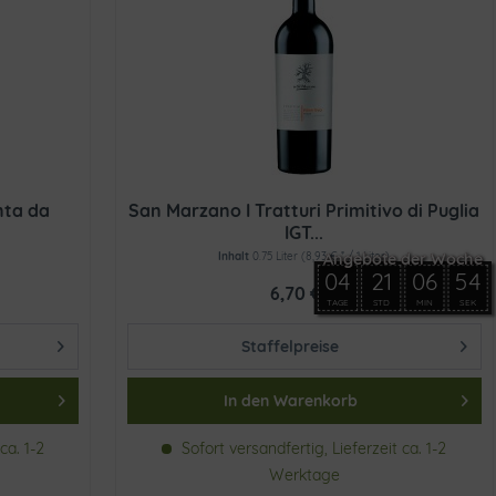
nta da
San Marzano I Tratturi Primitivo di Puglia
IGT...
Inhalt
0.75 Liter
(8,93 € * / 1 Liter)
04
21
06
54
6,70 € *
TAGE
STD
MIN
SEK
Staffelpreise
In den
Warenkorb
ca. 1-2
Sofort versandfertig, Lieferzeit ca. 1-2
Werktage