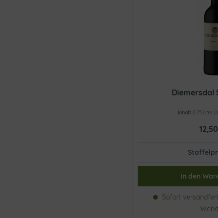
La Reserve Saint Dominique
Land´s End
Mabis
Markus Schneider
Oliver Zeter
Ornellaia
Oude Kaap
Peter Zemmer
Diemersdal 
Pietra Pura
Inhalt
0.75 Liter
(
Quinta da Plansel
12,50
Remy Ferbras
San Marzano
Staffelpr
Santa Rita
Sieur d´Arques
In den
War
Simonsvlei
Steenberg
Sofort versandferti
Stemmari
Werk
Terre di Campo Sasso