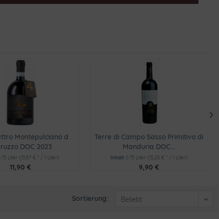
ttro Montepulciano d
Terre di Campo Sasso Primitivo di
bruzzo DOC 2023
Manduria DOC...
.75 Liter
(15,87 € * / 1 Liter)
Inhalt
0.75 Liter
(13,20 € * / 1 Liter)
11,90 €
9,90 €
Sortierung: