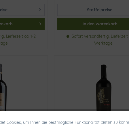
eise
Staffelpreise
enkorb
In den
Warenkorb
g, Lieferzeit ca. 1-2
Sofort versandfertig, Lieferzeit 
tage
Werktage
et Cookies, um Ihnen die bestmögliche Funktionalität bieten zu könn