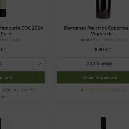
 Manduria DOC 2024
Domaines Paul Mas Cabernet
 Pura
Vignes de...
15,33 € * / 1 Liter)
Inhalt
0.75 Liter
(11,87 € * / 1 Liter)
 € *
8,90 € *
s
Staffelpreise
enkorb
In den
Warenkorb
g, Lieferzeit ca. 1-2
Lieferzeit ca. 3-4 Tage
tage