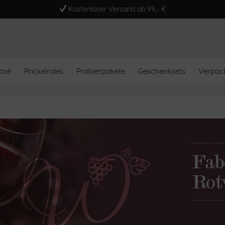
Kostenloser Versand ab 99,- €
osé
Prickelndes
Probierpakete
Geschenksets
Verpac