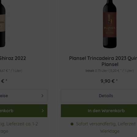
Shiraz 2022
Plansel Trincadeira 2023 Qui
Plansel
16,67 € * / 1 Liter)
Inhalt
0.75 Liter
(13,20 € * / 1 Liter)
 € *
9,90 € *
eise
Details
enkorb
In den
Warenkorb
g, Lieferzeit ca. 1-2
Sofort versandfertig, Lieferzeit 
tage
Werktage