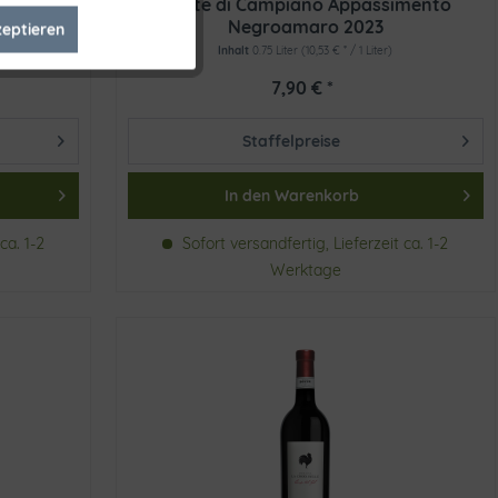
 IGT 2024
Conte di Campiano Appassimento
Negroamaro 2023
zeptieren
Inaktiv
Inhalt
0.75 Liter
(10,53 € * / 1 Liter)
7,90 € *
Inaktiv
Staffelpreise
In den
Warenkorb
ca. 1-2
Sofort versandfertig, Lieferzeit ca. 1-2
Werktage