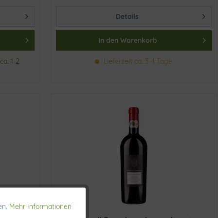
Details
In den
Warenkorb
ca. 1-2
Lieferzeit ca. 3-4 Tage
en.
Mehr Informationen
Aktiv