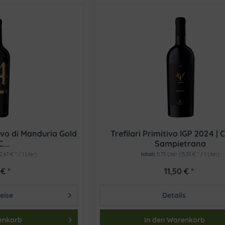
ivo di Manduria Gold
Trefilari Primitivo IGP 2024 | 
...
Sampietrana
2,67 € * / 1 Liter)
Inhalt
0.75 Liter
(15,33 € * / 1 Liter)
€ *
11,50 € *
eise
Details
enkorb
In den
Warenkorb