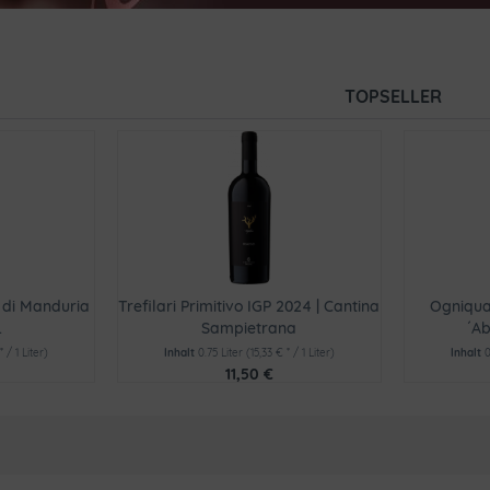
TOPSELLER
o di Manduria
Trefilari Primitivo IGP 2024 | Cantina
Ogniqua
.
Sampietrana
´A
* / 1 Liter)
Inhalt
0.75 Liter
(15,33 € * / 1 Liter)
Inhalt
0
11,50 €