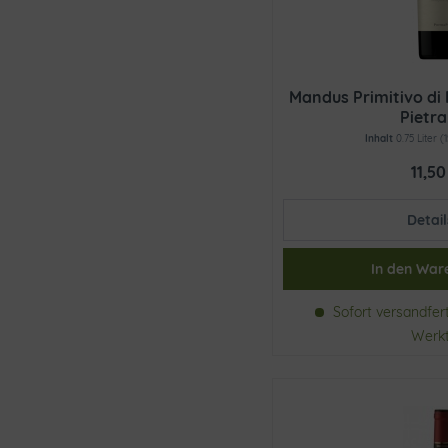
Du Toitskloof
Edgebaston
Fantini Group
Farnese Vini
Mandus Primitivo di
Feudo di Santa Croce
Pietra
Inhalt
0.75 Liter
(
Galmes i Ribot
Glen Carlou
11,50
Globus Wine
Hammeken Cellars
Detail
Haute Cabriere
In den
War
Hemer
Huerta de Albalá
Sofort versandferti
Kellerei Nals Magreid
Werk
Kellerei Tramin
Kleine Zalze
L`Antesi
La Croix Belle