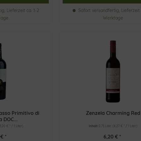
g, Lieferzeit ca. 1-2
Sofort versandfertig, Lieferzeit 
tage
Werktage
sso Primitivo di
Zenzela Charming Red
 DOC...
3,20 € * / 1 Liter)
Inhalt
0.75 Liter
(8,27 € * / 1 Liter)
€ *
6,20 € *