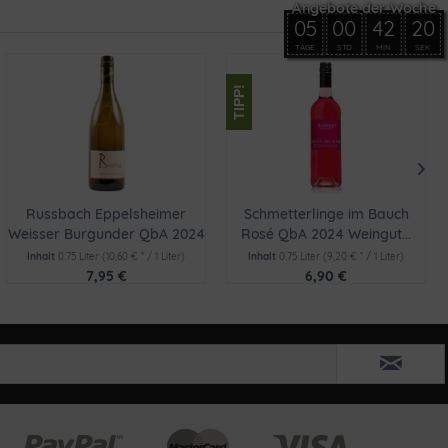
05
00
42
19
TAGE
STD
MIN
SEK
TIPP!
Russbach Eppelsheimer
Schmetterlinge im Bauch
Weisser Burgunder QbA 2024
Rosé QbA 2024 Weingut...
Inhalt
0.75 Liter
(10,60 € * / 1 Liter)
Inhalt
0.75 Liter
(9,20 € * / 1 Liter)
7,95 €
6,90 €