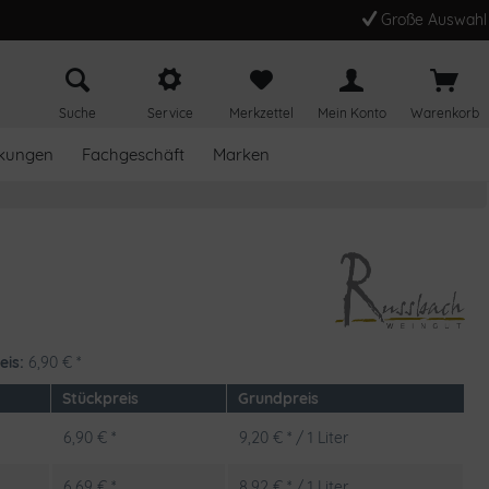
Große Auswahl
Suche
Service
Merkzettel
Mein Konto
Warenkorb
kungen
Fachgeschäft
Marken
eis:
6,90
€
*
Stückpreis
Grundpreis
6,90 € *
9,20 € * / 1 Liter
6,69 € *
8,92 € * / 1 Liter