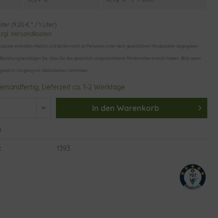
iter (9,20 € * / 1 Liter)
zzgl. Versandkosten
odukte enthalten Alkohol und dürfen nicht an Personen unter dem gesetzlichen Mindestalter abgegeben
 Bestellung bestätigen Sie, dass Sie das gesetzlich vorgeschriebene Mindestalter erreicht haben. Bitte seien
gsvoll im Umgang mit alkoholischen Getränken.
ersandfertig, Lieferzeit ca. 1-2 Werktage
In den
Warenkorb
n
:
1393