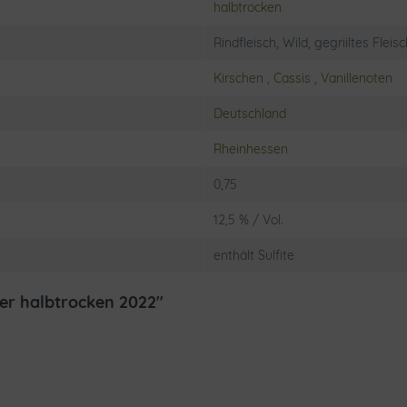
halbtrocken
Rindfleisch, Wild, gegriiltes Fleis
Kirschen
,
Cassis
,
Vanillenoten
Deutschland
Rheinhessen
0,75
12,5 % / Vol.
enthält Sulfite
er halbtrocken 2022"