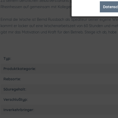
Zu seinem beruflichen Selbstverständnis gehören die Weiterbildung 
Datensc
Rheinhessen auf gemeinsam mit Kollegen organisierte Jungweinproben.
Marketing
Einmal die Woche ist Bernd Russbach als Spediteur seiner eigene W
Tracking
kommt er locker auf eine Wochenarbeitszeit von 60 Stunden und mehr. 
gibt mir das Motivation und Kraft für den Betrieb. Steige ich ab, habe 
Typ:
Produktkategorie:
Rebsorte:
Säuregehalt:
Verschlußtyp:
Inverkehrbringer: