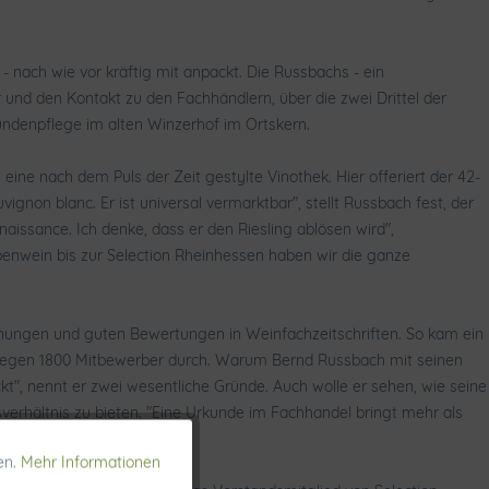
 nach wie vor kräftig mit anpackt. Die Russbachs - ein
und den Kontakt zu den Fachhändlern, über die zwei Drittel der
ndenpflege im alten Winzerhof im Ortskern.
e nach dem Puls der Zeit gestylte Vinothek. Hier offeriert der 42-
gnon blanc. Er ist universal vermarktbar", stellt Russbach fest, der
Renaissance. Ich denke, dass er den Riesling ablösen wird",
enwein bis zur Selection Rheinhessen haben wir die ganze
hnungen und guten Bewertungen in Weinfachzeitschriften. So kam ein
it gegen 1800 Mitbewerber durch. Warum Bernd Russbach mit seinen
 nennt er zwei wesentliche Gründe. Auch wolle er sehen, wie seine
verhältnis zu bieten. "Eine Urkunde im Fachhandel bringt mehr als
en.
Mehr Informationen
Aktiv