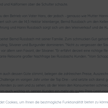
nd und Kalifornien über die Schulter schaute.
den Betrieb von Vater Hans, der jedoch - genauso wie Mutter Hanni -
rt sich um die 14,5 Hektar Weinberge, Bernd Russbach um den Keller 
führung und Hanni Russbach sorgt sich um den Weinverkauf und die Ku
tet Bernd Russbach mit seiner Familie. Zum schmucken Gut gehört ein
sling, Silvaner und Burgunder dominieren. "Nicht zu vergessen der Sauvi
vor allem sein Favorit, der Silvaner. "Er erfährt derzeit eine richtige 
erkante Rebsorte großer Nachfrage bei Russbachs Kunden. "Vom Schopp
n auch dessen Güte stimmt, belegen die zahlreichen Preise, Auszeic
 Challenge im vorigen Jahr unter die Top Drei - und setzte sich dam
nden zu sein und zu sehen, ob der Wein den Konsumenten schmeckt",
m auch wichtig ist, seinen Kunden ein mehr als gutes Preis-Leistungs
er an den Prämierungen von Kammer und DLG nicht teilnimmt.
et Cookies, um Ihnen die bestmögliche Funktionalität bieten zu könn