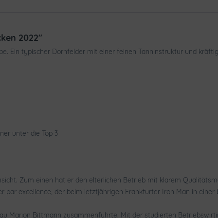
cken 2022"
be. Ein typischer Dornfelder mit einer feinen Tanninstruktur und kräf
er unter die Top 3
nsicht. Zum einen hat er den elterlichen Betrieb mit klarem Qualitä
r par excellence, der beim letztjährigen Frankfurter Iron Man in einer 
rau Marion Bittmann zusammenführte. Mit der studierten Betriebswirt