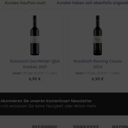
Kunden kauften auch
Kunden haben sich ebenfalls angese
Russbach Dornfelder QbA
Russbach Riesling Classic
trocken 2021
2024
Inhalt
0.75 Liter
(9,20 € * / 1 Liter)
Inhalt
0.75 Liter
(9,20 € * / 1 Liter)
6,90 €
6,90 €
Abonnieren Sie unseren kostenlosen Newsletter
und verpassen Sie keine Neuigkeit oder Aktion mehr