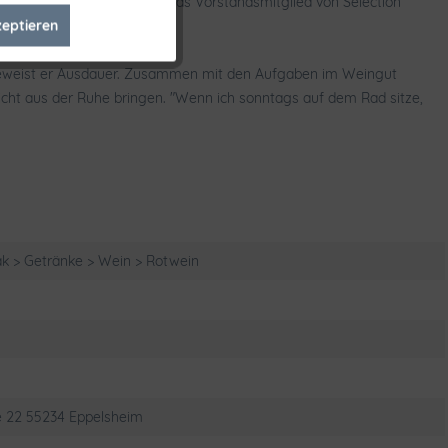
 vorne bringen", verweist das Vorstandsmitglied von Selection
zeptieren
ität.
Inaktiv
r beweist er Ausdauer. Zusammen mit den Aufgaben im Weingut
Inaktiv
nicht aus der Ruhe bringen. "Wenn ich sonntags auf dem Rad sitze,
k > Getränke > Wein > Rotwein
e 22 55234 Eppelsheim