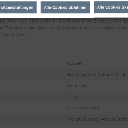
und der Austausch mit anderen Winzern. "Wir wollen Rheinhessen nach
hutzeinstellungen
Alle Cookies ablehnen
Alle Cookies ak
 Der intensive Dialog sei unverzichtbar für die Entwicklung von Qual
eine unterwegs in Deutschland - 1000 Kilometer am Stück; auch hie
"Das ist alles eine Sache der Organisation", lacht er und lässt sich 
ich neue Ideen",.
Rotwein
Nahrungsmittel, Getränke & Taba
Dornfelder
4,0 g/L.
Schraubverschluß
Weingut RussbachAlzeyer Straß