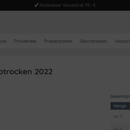
Kostenloser Versand ab 99,- €
osé
Prickelndes
Probierpakete
Geschenksets
Verpac
btrocken 2022
Gesamtpr
Menge
bis
5
ab
6