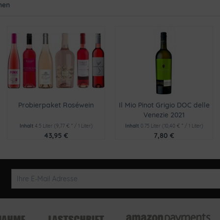
hen
Probierpaket Roséwein
Il Mio Pinot Grigio DOC delle
Venezie 2021
Inhalt
4.5 Liter
(9,77 € * / 1 Liter)
Inhalt
0.75 Liter
(10,40 € * / 1 Liter)
43,95 €
7,80 €