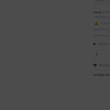
Inhalt:
0.75 L
*inkl. MwSt.
Unsere Pr
werden. Mit Ihrer
Sie verantwortun
Sofort v
Merke
Artikel-Nr.