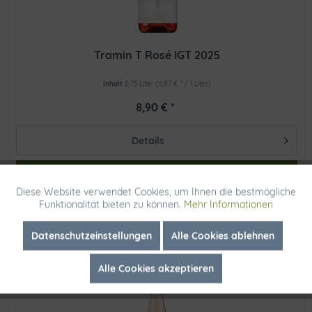
Tramin T Rosé IGT 2025
Inhalt
0.75 Liter
(11,87 € * / 1 Liter)
8,90 € *
Details
In den
Diese Website verwendet Cookies, um Ihnen die bestmögliche
Aktiv
Funktionale
Funktionalität bieten zu können.
Mehr Informationen
Sofort versandfertig, Lieferzeit ca. 1-2 Werktage
Inaktiv
Marketing
Datenschutzeinstellungen
Alle Cookies ablehnen
Alle Cookies akzeptieren
Inaktiv
Tracking