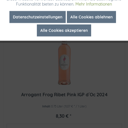
Funktionalität bieten zu können.
Mehr Informationen
Sofort versandfertig, Lieferzeit ca. 1-2 Werktage
Inaktiv
Marketing
Datenschutzeinstellungen
Alle Cookies ablehnen
Alle Cookies akzeptieren
Inaktiv
Tracking
Arrogant Frog Ribet Pink IGP d´Oc 2024
Inhalt
0.75 Liter
(11,07 € * / 1 Liter)
8,30 € *