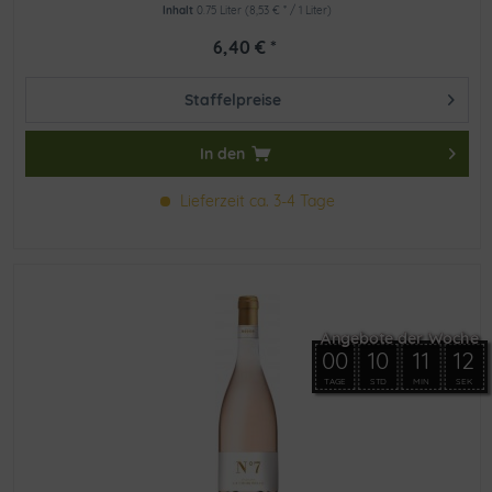
Inhalt
0.75 Liter
(8,53 € * / 1 Liter)
6,40 € *
Staffelpreise
In den
Lieferzeit ca. 3-4 Tage
00
10
11
12
TAGE
STD
MIN
SEK