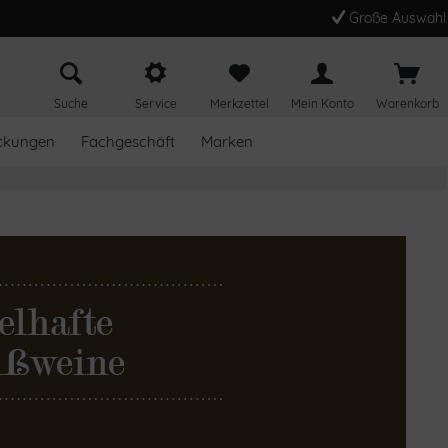
Große Auswahl
Suche
Service
Merkzettel
Mein Konto
Warenkorb
ckungen
Fachgeschäft
Marken