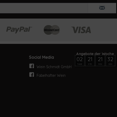
Social Media
02
21
21
32
TAGE
STD
MIN
SEK
Wein Schmidt GmbH
Fabelhafter Wein