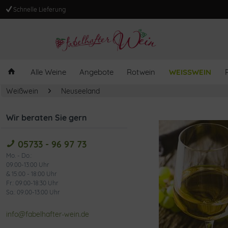
Schnelle Lieferung
Alle Weine
Angebote
Rotwein
WEISSWEIN
Weißwein
Neuseeland
Wir beraten Sie gern
05733 - 96 97 73
Mo. - Do.:
09:00-13:00 Uhr
& 15:00 - 18:00 Uhr
Fr.: 09:00-18:30 Uhr
Sa.: 09:00-13:00 Uhr
info@fabelhafter-wein.de