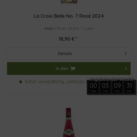
La Croix Belle No. 7 Rosé 2024
Inhalt
0.75 Liter
(25,20 € * / 1 Liter)
18,90 € *
Details
In den
Sofort versandfertig, Lieferzeit ca. 1-2 Werktage
00
03
09
30
TAGE
STD
MIN
SEK