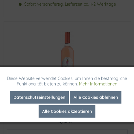
Sofort versandfertig, Lieferzeit ca. 1-2 Werktage
Diese Website verwendet Cookies, um Ihnen die bestmögliche
Aktiv
Funktionale
Funktionalität bieten zu können.
Mehr Informationen
Inaktiv
Marketing
Datenschutzeinstellungen
Alle Cookies ablehnen
Arrogant Frog Ribet Pink IGP d´Oc 2024
Alle Cookies akzeptieren
Inhalt
0.75 Liter
(11,07 € * / 1 Liter)
Inaktiv
Tracking
8,30 € *