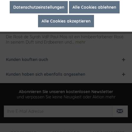
Inaktiv
Marketing
Datenschutzeinstellungen
Alle Cookies ablehnen
Alle Cookies akzeptieren
Inaktiv
Tracking
Beschreibung
Die Rosé de Syrah VdP Paul Mas ist ein himbeerfarbener Rosé.
In seinem Duft sind Erdbeeren und...
mehr
Kunden kauften auch
Kunden haben sich ebenfalls angesehen
Abonnieren Sie unseren kostenlosen Newsletter
und verpassen Sie keine Neuigkeit oder Aktion mehr