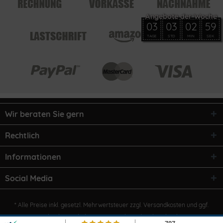
03
03
02
59
TAGE
STD
MIN
SEK
Wir beraten Sie gern
Rechtlich
Informationen
Social Media
* Alle Preise inkl. gesetzl. Mehrwertsteuer zzgl.
Versandkosten
und ggf.
Nachnahmegebühren, wenn nicht anders beschrieben