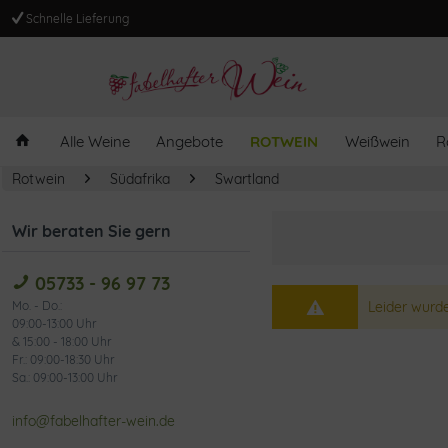
Schnelle Lieferung
Alle Weine
Angebote
ROTWEIN
Weißwein
R
Rotwein
Südafrika
Swartland
Wir beraten Sie gern
05733 - 96 97 73
Mo. - Do.:
Leider wurde
09:00-13:00 Uhr
& 15:00 - 18:00 Uhr
Fr.: 09:00-18:30 Uhr
Sa.: 09:00-13:00 Uhr
info@fabelhafter-wein.de