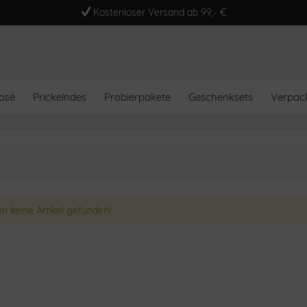
Kostenloser Versand ab 99,- €
osé
Prickelndes
Probierpakete
Geschenksets
Verpac
n keine Artikel gefunden!