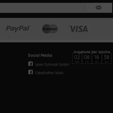
Social Media
02
08
18
38
TAGE
STD
MIN
SEK
Wein Schmidt GmbH
Fabelhafter Wein