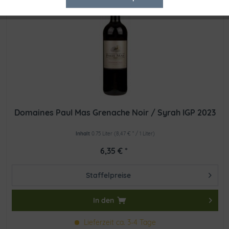
Inaktiv
Tracking
Domaines Paul Mas Grenache Noir / Syrah IGP 2023
Inhalt
0.75 Liter
(8,47 € * / 1 Liter)
6,35 € *
Staffelpreise
In den
Lieferzeit ca. 3-4 Tage