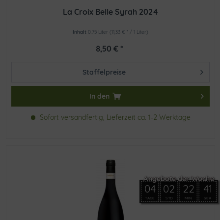
La Croix Belle Syrah 2024
Inhalt
0.75 Liter
(11,33 € * / 1 Liter)
8,50 € *
Staffelpreise
In den
Sofort versandfertig, Lieferzeit ca. 1-2 Werktage
04
02
22
40
TAGE
STD
MIN
SEK