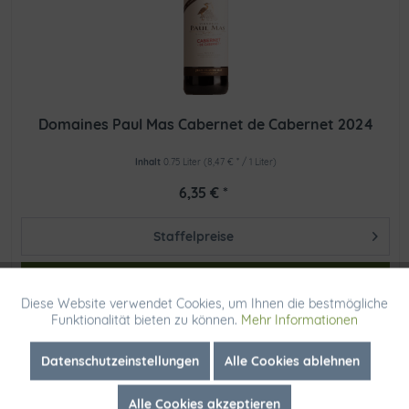
Domaines Paul Mas Cabernet de Cabernet 2024
Inhalt
0.75 Liter
(8,47 € * / 1 Liter)
6,35 € *
Staffelpreise
In den
Diese Website verwendet Cookies, um Ihnen die bestmögliche
Aktiv
Funktionale
Funktionalität bieten zu können.
Mehr Informationen
Lieferzeit ca. 3-4 Tage
Inaktiv
Marketing
Datenschutzeinstellungen
Alle Cookies ablehnen
Alle Cookies akzeptieren