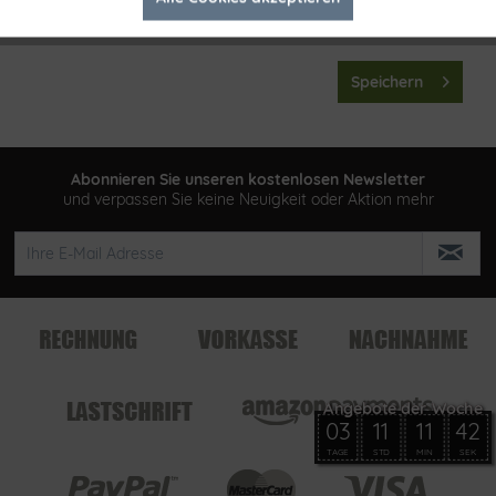
Inaktiv
Tracking
genommen.
Speichern
Abonnieren Sie unseren kostenlosen Newsletter
und verpassen Sie keine Neuigkeit oder Aktion mehr
03
11
11
42
TAGE
STD
MIN
SEK