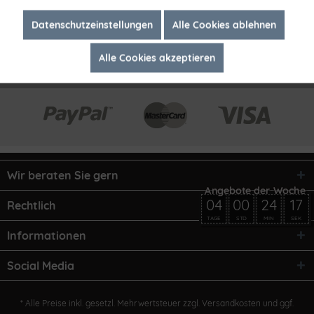
Inaktiv
Marketing
Datenschutzeinstellungen
Alle Cookies ablehnen
Alle Cookies akzeptieren
Inaktiv
Tracking
Wir beraten Sie gern
04
00
24
17
Rechtlich
TAGE
STD
MIN
SEK
Informationen
Social Media
* Alle Preise inkl. gesetzl. Mehrwertsteuer zzgl.
Versandkosten
und ggf.