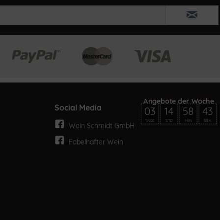
Social Media
03
14
58
43
TAGE
STD
MIN
SEK
Wein Schmidt GmbH
Fabelhafter Wein