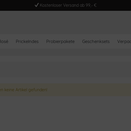
Kostenloser Versand ab 99,- €
Rosé
Prickelndes
Probierpakete
Geschenksets
Verpa
n keine Artikel gefunden!