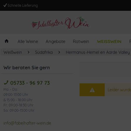
Schnelle Lieferung
Alle Weine
Angebote
Rotwein
WEISSWEIN
Weißwein
Südafrika
Hermanus-Hemel en Aarde Valley
Wir beraten Sie gern
05733 - 96 97 73
Mo. - Do.:
Leider wurde
09:00-13:00 Uhr
& 15:00 - 18:00 Uhr
Fr.: 09:00-18:30 Uhr
Sa.: 09:00-13:00 Uhr
info@fabelhafter-wein.de