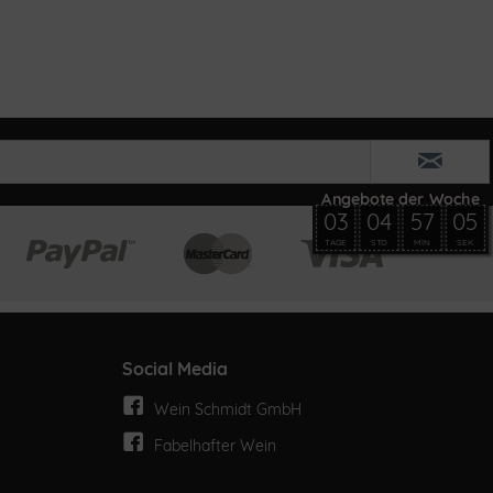
03
04
57
05
TAGE
STD
MIN
SEK
Social Media
Wein Schmidt GmbH
Fabelhafter Wein