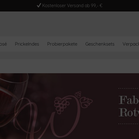
Kostenloser Versand ab 99,- €
osé
Prickelndes
Probierpakete
Geschenksets
Verpac