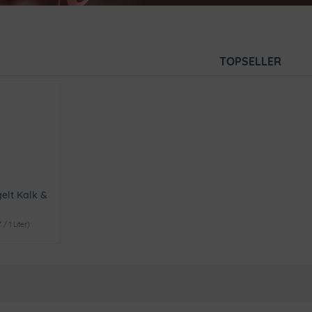
TOPSELLER
elt Kalk &
* / 1 Liter)