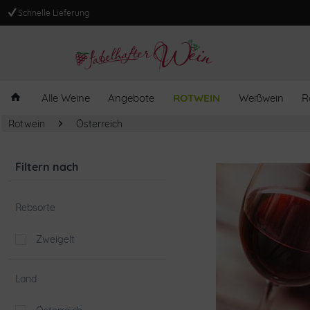
Schnelle Lieferung
Alle Weine
Angebote
ROTWEIN
Weißwein
R
Rotwein
Österreich
Filtern nach
Rebsorte
Zweigelt
Land