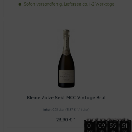
Sofort versandfertig, Lieferzeit ca. 1-2 Werktage
Kleine Zalze Sekt MCC Vintage Brut
Inhalt
0.75 Liter
(31,87 € * / 1 Liter)
23,90 € *
01
09
59
51
TAGE
STD
MIN
SEK