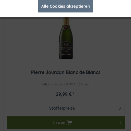
Alle Cookies akzeptieren
Inaktiv
Tracking
Pierre Jourdan Blanc de Blancs
Inhalt
0.75 Liter
(39,99 € * / 1 Liter)
29,99 € *
Staffelpreise
In den