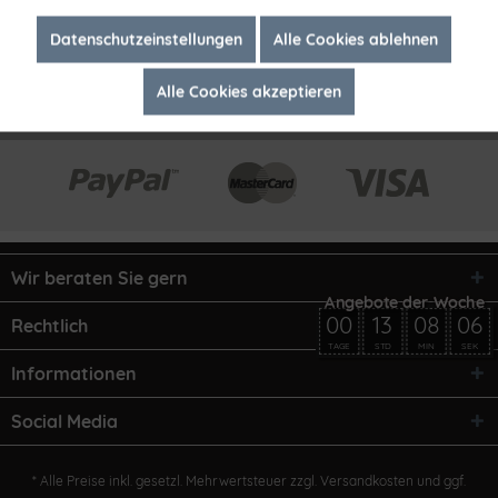
Inaktiv
Marketing
Datenschutzeinstellungen
Alle Cookies ablehnen
Alle Cookies akzeptieren
Inaktiv
Tracking
Wir beraten Sie gern
00
13
08
06
Rechtlich
TAGE
STD
MIN
SEK
Informationen
Social Media
* Alle Preise inkl. gesetzl. Mehrwertsteuer zzgl.
Versandkosten
und ggf.