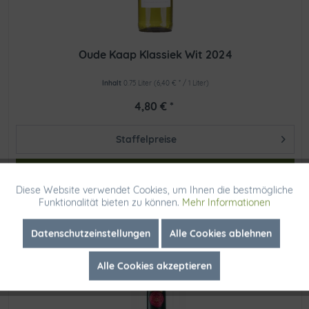
Oude Kaap Klassiek Wit 2024
Inhalt
0.75 Liter
(6,40 € * / 1 Liter)
4,80 € *
Staffelpreise
In den
Diese Website verwendet Cookies, um Ihnen die bestmögliche
Aktiv
Funktionale
Funktionalität bieten zu können.
Mehr Informationen
Lieferzeit ca. 3-4 Tage
Inaktiv
Marketing
Datenschutzeinstellungen
Alle Cookies ablehnen
Alle Cookies akzeptieren
Inaktiv
Tracking