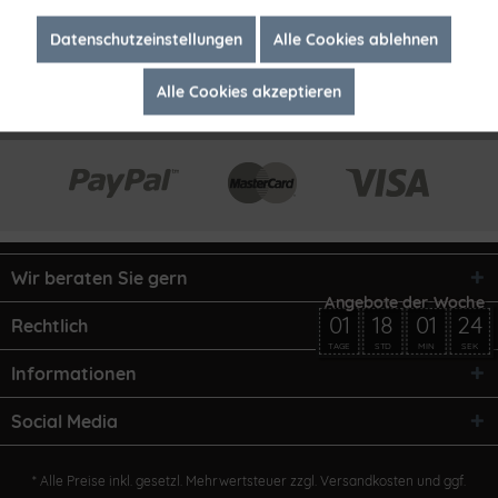
Inaktiv
Marketing
Datenschutzeinstellungen
Alle Cookies ablehnen
Alle Cookies akzeptieren
Inaktiv
Tracking
Wir beraten Sie gern
01
18
01
24
Rechtlich
TAGE
STD
MIN
SEK
Informationen
Social Media
* Alle Preise inkl. gesetzl. Mehrwertsteuer zzgl.
Versandkosten
und ggf.