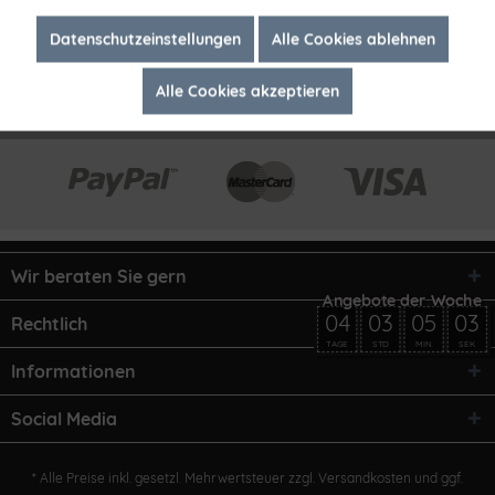
Inaktiv
Marketing
Datenschutzeinstellungen
Alle Cookies ablehnen
Alle Cookies akzeptieren
Inaktiv
Tracking
Wir beraten Sie gern
04
03
05
03
Rechtlich
TAGE
STD
MIN
SEK
Informationen
Social Media
* Alle Preise inkl. gesetzl. Mehrwertsteuer zzgl.
Versandkosten
und ggf.