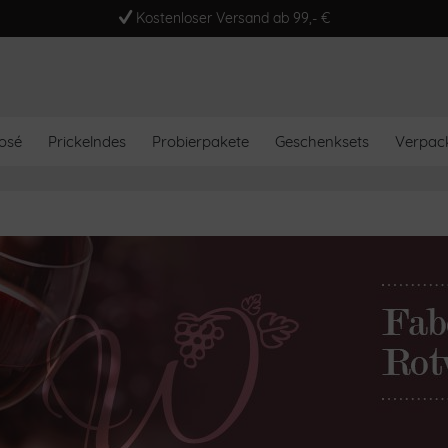
Kostenloser Versand ab 99,- €
osé
Prickelndes
Probierpakete
Geschenksets
Verpac