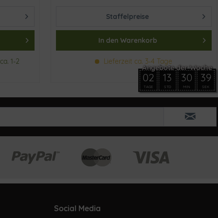
Staffelpreise
In den
Warenkorb
ca. 1-2
Lieferzeit ca. 3-4 Tage
02
13
30
39
TAGE
STD
MIN
SEK
Social Media