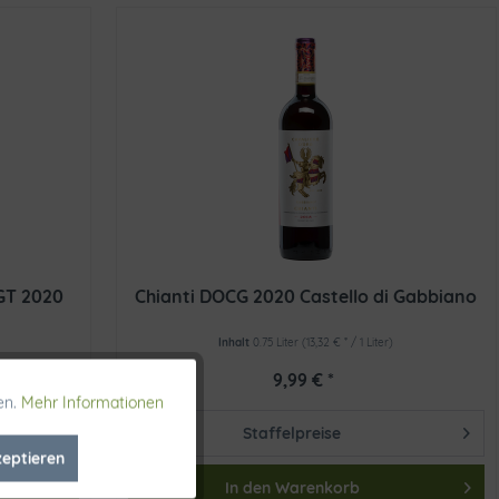
GT 2020
Chianti DOCG 2020 Castello di Gabbiano
Inhalt
0.75 Liter
(13,32 € * / 1 Liter)
9,99 € *
en.
Mehr Informationen
Aktiv
Staffelpreise
zeptieren
Inaktiv
In den
Warenkorb