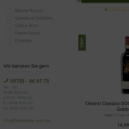
Lieferzeit 
Tracking
Barone Ricasoli
Castello di Gabbiano
Cielo e Terra
Fantini Group
TIPP!
Ornellaia
Wir beraten Sie gern
05733 - 96 97 73
Mo. - Do.:
09:00-13:00 Uhr
& 15:00 - 18:00 Uhr
Chianti Classico DO
Fr.: 09:00-18:30 Uhr
Sa.: 09:00-13:00 Uhr
Gabb
Inhalt
0.75 Liter
(1
info@fabelhafter-wein.de
14,99