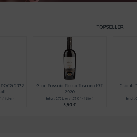
TOPSELLER
co DOCG 2022
Gran Passaia Rosso Toscano IGT
Chianti 
oli
2020
* / 1 Liter)
Inhalt
0.75 Liter
(11,33 € * / 1 Liter)
Inhalt
0
8,50 €