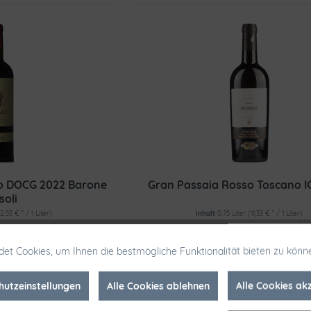
ico DOCG 2022 Barone
Gran Passaia Rosso Toscano I
soli
2,53 € * / 1 Liter)
Inhalt
0.75 Liter
(11,33 € * / 1 Liter)
 € *
8,50 € *
et Cookies, um Ihnen die bestmögliche Funktionalität bieten zu könn
eise
Staffelpreise
hutzeinstellungen
Alle Cookies ablehnen
Alle Cookies ak
enkorb
In den
Warenkorb