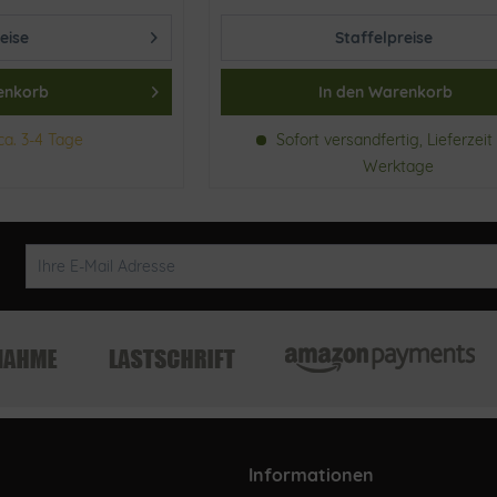
eise
Staffelpreise
enkorb
In den
Warenkorb
ca. 3-4 Tage
Sofort versandfertig, Lieferzeit 
Werktage
Informationen