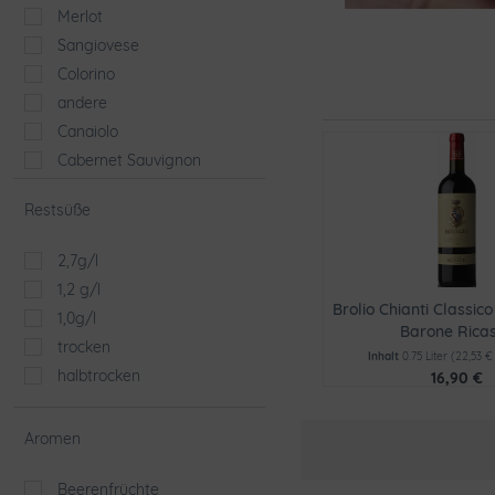
Merlot
Sangiovese
Colorino
andere
Canaiolo
Cabernet Sauvignon
Restsüße
2,7g/l
1,2 g/l
Brolio Chianti Classi
1,0g/l
Barone Ricas
trocken
Inhalt
0.75 Liter
(22,53 € 
halbtrocken
16,90 €
Aromen
Beerenfrüchte