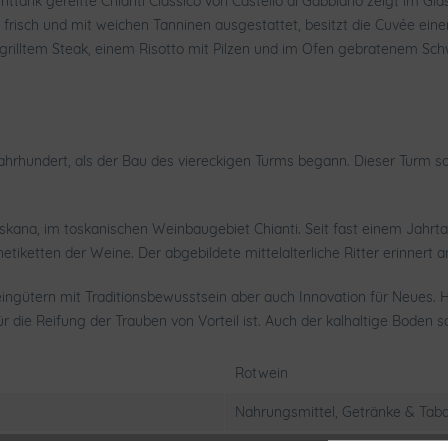
ank gereifte Chianti Classico von Castello di Gabbiano zeigt im Glas 
isch und mit weichen Tanninen ausgestattet, besitzt die Cuvée einen
grilltem Steak, einem Risotto mit Pilzen und im Ofen gebratenem Sch
hrhundert, als der Bau des viereckigen Turms begann. Dieser Turm so
oskana, im toskanischen Weinbaugebiet Chianti. Seit fast einem Jahrt
etiketten der Weine. Der abgebildete mittelalterliche Ritter erinnert a
ingütern mit Traditionsbewusstsein aber auch Innovation für Neues. H
 die Reifung der Trauben von Vorteil ist. Auch der kalhaltige Boden 
Rotwein
Nahrungsmittel, Getränke & Taba