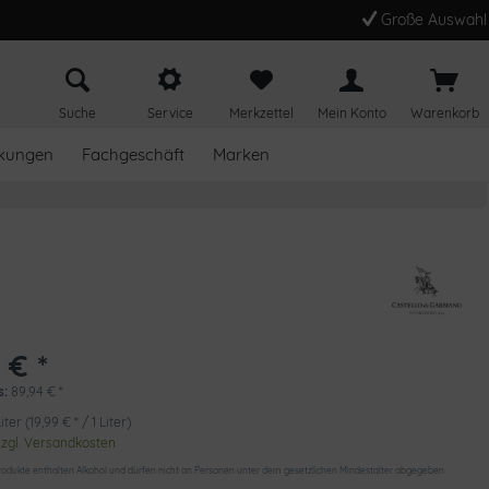
Große Auswahl
Suche
Service
Merkzettel
Mein Konto
Warenkorb
kungen
Fachgeschäft
Marken
 € *
s:
89,94
€
*
iter (19,99 € * / 1 Liter)
zzgl. Versandkosten
odukte enthalten Alkohol und dürfen nicht an Personen unter dem gesetzlichen Mindestalter abgegeben