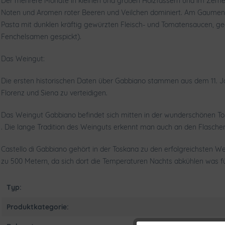
Der mehrere Monate in kleinen und großen Holzfässern und im Zementt
Noten und Aromen roter Beeren und Veilchen dominiert. Am Gaumen fr
Pasta mit dunklen kräftig gewürzten Fleisch- und Tomatensaucen, ge
Fenchelsamen gespickt).
Das Weingut:
Die ersten historischen Daten über Gabbiano stammen aus dem 11. Ja
Florenz und Siena zu verteidigen.
Das Weingut Gabbiano
befindet sich mitten in der wunderschönen T
. Die lange Tradition des Weinguts erkennt man auch an den
Flaschen
Castello di Gabbiano gehört in der Toskana zu den erfolgreichsten We
zu 500 Metern, da sich dort die Temperaturen Nachts abkühlen was für
Typ:
Produktkategorie: