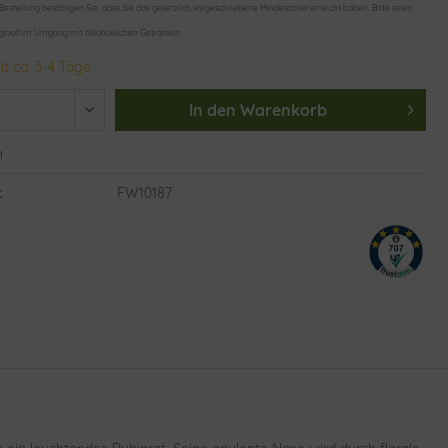
 Bestellung bestätigen Sie, dass Sie das gesetzlich vorgeschriebene Mindestalter erreicht haben. Bitte seien
gsvoll im Umgang mit alkoholischen Getränken.
it ca. 3-4 Tage
In den
Warenkorb
n
:
FW10187