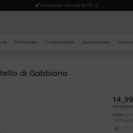
Kostenloser Versand ab 99,- €
osé
Prickelndes
Probierpakete
Geschenksets
Verpac
tello di Gabbiano
14,99
Gesamtprei
Inhalt:
0.75 L
*inkl. MwSt.
Unsere Pr