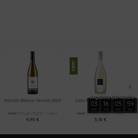
TIPP!
Maristo Bianco Verona 2025
Cielo Frizzante 10° Bianco
03
16
05
59
TAGE
STD
MIN
SEK
Inhalt
0.75 Liter
(13,20 € * / 1 Liter)
Inhalt
0.75 Liter
(6,80 € * / 1 Liter)
9,90 €
5,10 €