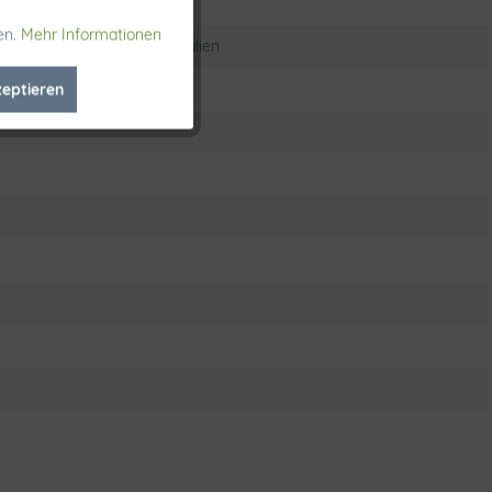
en.
Mehr Informationen
Aktiv
le Val di Pesa (Firenze) Italien
zeptieren
Inaktiv
Inaktiv