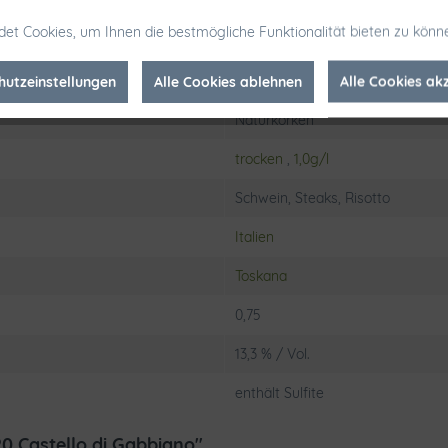
Colorino
,
Merlot
,
Sangiovese
et Cookies, um Ihnen die bestmögliche Funktionalität bieten zu könn
Via di Gabbiano, 22 50024 Mercata
hutzeinstellungen
Alle Cookies ablehnen
5,4g/L
Alle Cookies ak
Naturkorken
trocken
,
1,0g/l
Schwein, Steaks, Risotto
Italien
Toskana
0,75
13,3 % / Vol.
enthält Sulfite
0 Castello di Gabbiano"