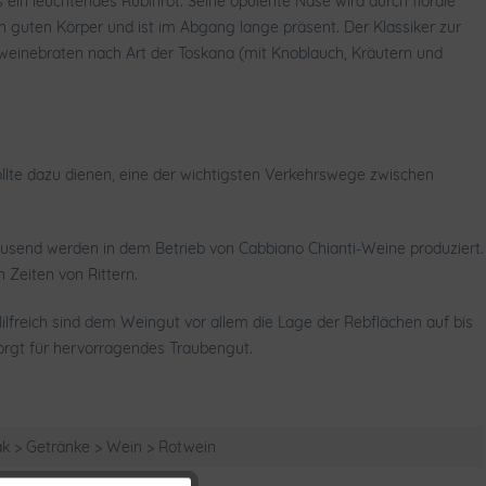
ein leuchtendes Rubinrot. Seine opulente Nase wird durch florale
 guten Körper und ist im Abgang lange präsent. Der Klassiker zur
weinebraten nach Art der Toskana (mit Knoblauch, Kräutern und
llte dazu dienen, eine der wichtigsten Verkehrswege zwischen
ausend werden in dem Betrieb von Cabbiano Chianti-Weine produziert.
n Zeiten von Rittern.
ilfreich sind dem Weingut vor allem die Lage der Rebflächen auf bis
sorgt für hervorragendes Traubengut.
k > Getränke > Wein > Rotwein