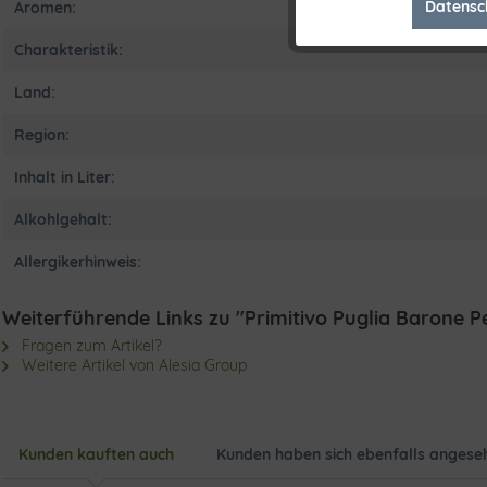
Datensc
Aromen:
Marketing
Charakteristik:
Tracking
Land:
Region:
Inhalt in Liter:
Alkohlgehalt:
Allergikerhinweis:
Weiterführende Links zu "Primitivo Puglia Barone Pe
Fragen zum Artikel?
Weitere Artikel von Alesia Group
Kunden kauften auch
Kunden haben sich ebenfalls angese