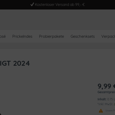
Kostenloser Versand ab 99,- €
osé
Prickelndes
Probierpakete
Geschenksets
Verpac
 IGT 2024
9,99 
Gesamtprei
Inhalt:
0.75 L
*inkl. MwSt.
Unsere Pr