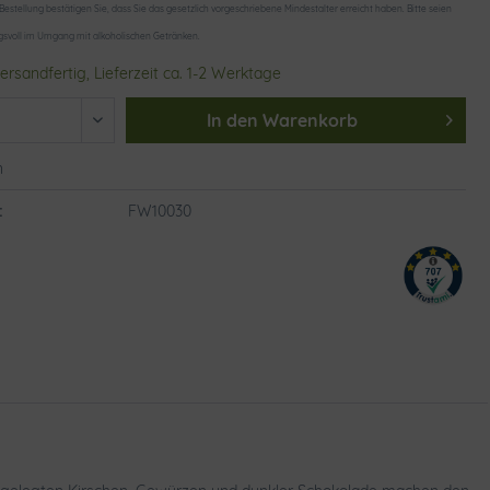
 Bestellung bestätigen Sie, dass Sie das gesetzlich vorgeschriebene Mindestalter erreicht haben. Bitte seien
gsvoll im Umgang mit alkoholischen Getränken.
ersandfertig, Lieferzeit ca. 1-2 Werktage
In den
Warenkorb
n
:
FW10030