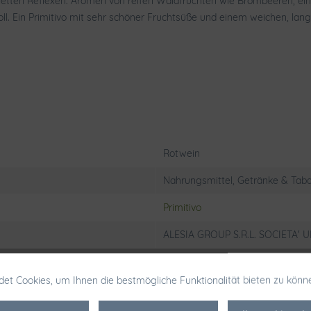
n, violetten Reflexen. Aromen von reifen Waldfrüchten wie Brombeeren
l. Ein Primitivo mit sehr schöner Fruchtsüße und einem weichen, lan
Rotwein
Nahrungsmittel, Getränke & Taba
Primitivo
ALESIA GROUP S.R.L. SOCIETA' UN
halbtrocken
et Cookies, um Ihnen die bestmögliche Funktionalität bieten zu könn
Rindfleisch, gegriiltes Fleisch, Ge