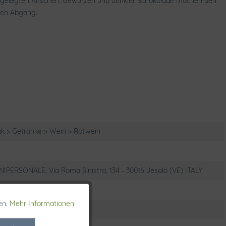
, eingelegten Kirschen, Gewürzen und dunkler Schokolade machen den
gen Abgang.
k > Getränke > Wein > Rotwein
IPERSONALE, Via Roma Sinistra, 134 - 30016 Jesolo (VE) ITALY
en.
Mehr Informationen
Aktiv
flügel, Pasta