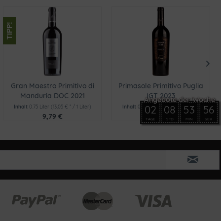
TIPP!
Gran Maestro Primitivo di
Primasole Primitivo Puglia
Manduria DOC 2021
IGT 2023
02
08
53
55
Inhalt
0.75 Liter
(13,05 € * / 1 Liter)
Inhalt
0.75 Liter
(9,00 € * / 1 Liter)
9,79 €
6,75 €
TAGE
STD
MIN
SEK