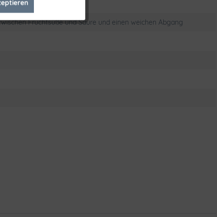
zeptieren
hen
Inaktiv
e zwischen Fruchtsüße und Säure und einen weichen Abgang
Inaktiv