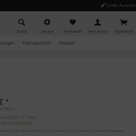
Große Auswahl
Suche
Service
Merkzettel
Mein Konto
Warenkorb
kungen
Fachgeschäft
Marken
€ *
s:
9,99
€
*
iter (13,32 € * / 1 Liter)
zzgl. Versandkosten
odukte enthalten Alkohol und dürfen nicht an Personen unter dem gesetzlichen Mindestalter abgegeben