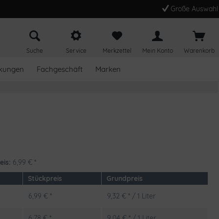
Große Auswahl
Suche
Service
Merkzettel
Mein Konto
Warenkorb
kungen
Fachgeschäft
Marken
eis:
6,99
€
*
Stückpreis
Grundpreis
6,99 € *
9,32 € * / 1 Liter
6,78 € *
9,04 € * / 1 Liter