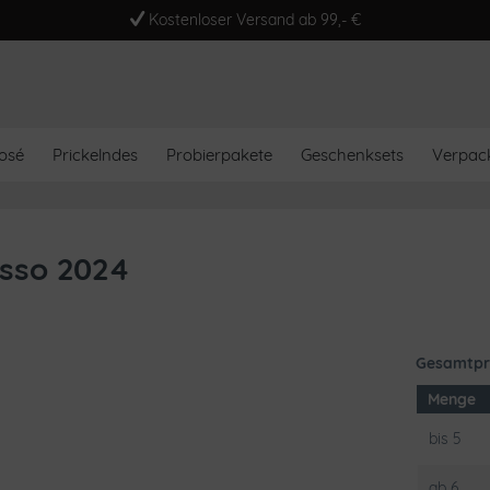
Kostenloser Versand ab 99,- €
osé
Prickelndes
Probierpakete
Geschenksets
Verpac
sso 2024
Gesamtpr
Menge
bis
5
ab
6