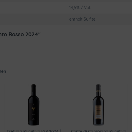
14,5% / Vol.
enthält Sulfite
nto Rosso 2024"
hen
Trefilari Primitivo IGP 2024 |
Conte di Campiano Primitivo