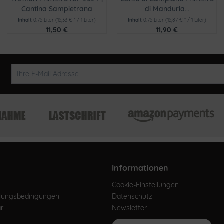
Cantina Sampietrana
di Manduria...
Inhalt
0.75 Liter
(15,33 € * / 1 Liter)
Inhalt
0.75 Liter
(15,87 € * / 1 Liter)
11,50 €
11,90 €
Informationen
Cookie-Einstellungen
hlungsbedingungen
Datenschutz
ar
Newsletter