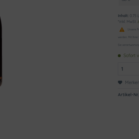
Inhalt:
0.75 L
*inkl. MwSt.
Unsere Pr
werden. Mit Ihrer
Sie verantwortun
Sofort v
Merke
Artikel-Nr.