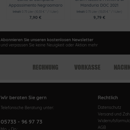
Appassimento Negroamaro
Manduria DOC 2021
2023
Inhalt
0.75 Liter
(10,53 € * / 1 Liter)
Inhalt
0.75 Liter
(13,05 € * / 1 Liter)
7,90 €
9,79 €
Abonnieren Sie unseren kostenlosen Newsletter
und verpassen Sie keine Neuigkeit oder Aktion mehr
Wir beraten Sie gern
Rechtlich
Datenschutz
Telefonische Beratung unter:
Versand und Za
05733 - 96 97 73
Widerrufsformul
AGB
Mo. - Do.: