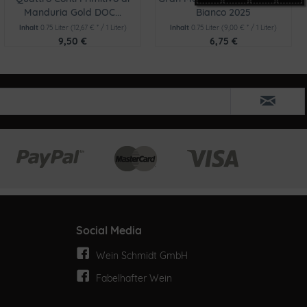
Manduria Gold DOC...
Bianco 2025
Inhalt
0.75 Liter
(12,67 € * / 1 Liter)
Inhalt
0.75 Liter
(9,00 € * / 1 Liter)
9,50 €
6,75 €
Social Media
Wein Schmidt GmbH
Fabelhafter Wein