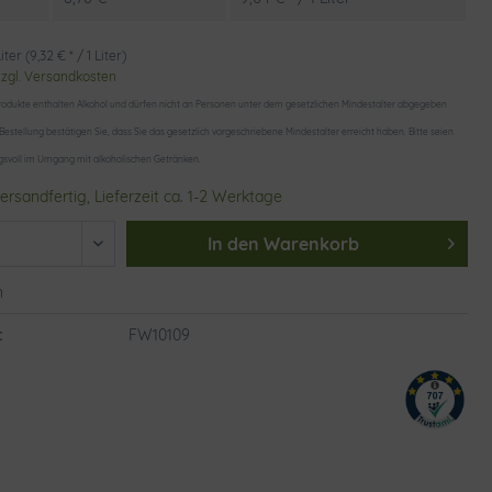
iter (9,32 € * / 1 Liter)
zzgl. Versandkosten
odukte enthalten Alkohol und dürfen nicht an Personen unter dem gesetzlichen Mindestalter abgegeben
 Bestellung bestätigen Sie, dass Sie das gesetzlich vorgeschriebene Mindestalter erreicht haben. Bitte seien
gsvoll im Umgang mit alkoholischen Getränken.
ersandfertig, Lieferzeit ca. 1-2 Werktage
In den
Warenkorb
n
:
FW10109