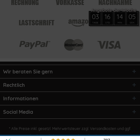
03
16
14
04
TAGE
STD
MIN
SEK
Wir beraten Sie gern
Rechtlich
Informationen
Social Media
* Alle Preise inkl. gesetzl. Mehrwertsteuer zzgl.
Versandkosten
und ggf.
Nachnahmegebühren, wenn nicht anders beschrieben