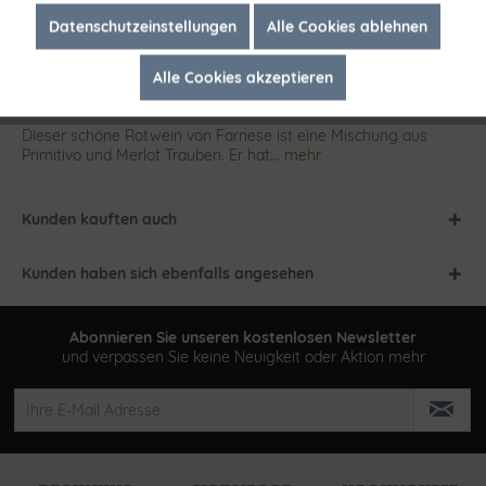
Inaktiv
Marketing
Datenschutzeinstellungen
Alle Cookies ablehnen
Alle Cookies akzeptieren
Inaktiv
Tracking
Beschreibung
Dieser schöne Rotwein von Farnese ist eine Mischung aus
Primitivo und Merlot Trauben. Er hat...
mehr
Kunden kauften auch
Kunden haben sich ebenfalls angesehen
Abonnieren Sie unseren kostenlosen Newsletter
und verpassen Sie keine Neuigkeit oder Aktion mehr