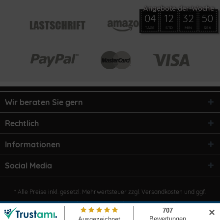
04
12
32
50
TAGE
STD
MIN
SEK
Wir beraten Sie gern
Rechtlich
Informationen
Social Media
* Alle Preise inkl. gesetzl. Mehrwertsteuer zzgl.
Versandkosten
und ggf.
Nachnahmegebühren, wenn nicht anders beschrieben
✕