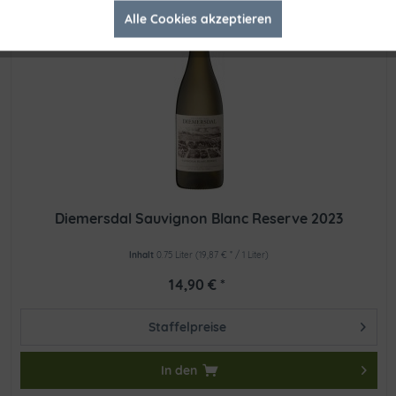
Alle Cookies akzeptieren
Inaktiv
Tracking
Diemersdal Sauvignon Blanc Reserve 2023
Inhalt
0.75 Liter
(19,87 € * / 1 Liter)
14,90 € *
Staffelpreise
In den