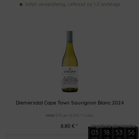
Sofort versandfertig, Lieferzeit ca. 1-2 Werktage
Diemersdal Cape Town Sauvignon Blanc 2024
Inhalt
0.75 Liter
(11,73 € * / 1 Liter)
8,80 € *
03
18
53
56
TAGE
STD
MIN
SEK