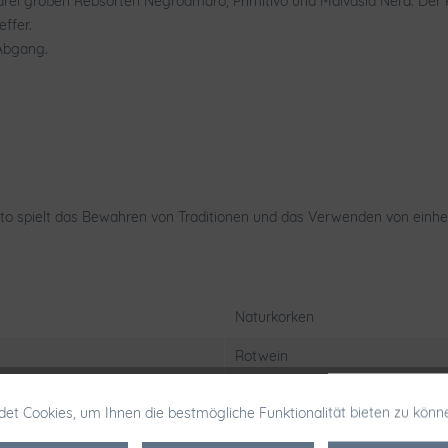
drei großen Rebsorten Negroamaro, Primitivo und Malvasia Nera. Der
ffer.
Abgang.
ento spielt das Bewahren von Traditionen und das Verwenden von einh
Naturkorken
Rotwein
Nahrungsmittel, Getränke & Taba
et Cookies, um Ihnen die bestmögliche Funktionalität bieten zu könn
Negroamaro
,
Primitivo
,
Malvasi