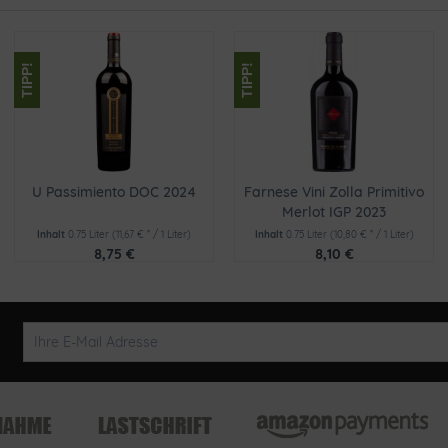
TIPP!
TIPP!
U Passimiento DOC 2024
Farnese Vini Zolla Primitivo
Merlot IGP 2023
Inhalt
0.75 Liter
(11,67 € * / 1 Liter)
Inhalt
0.75 Liter
(10,80 € * / 1 Liter)
8,75 €
8,10 €