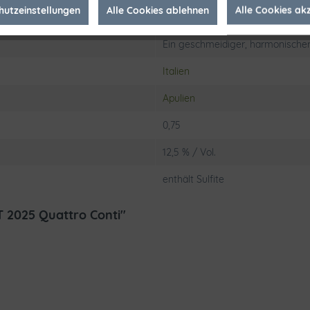
hutzeinstellungen
Alle Cookies ablehnen
Alle Cookies ak
Azienda Agricola Conti Zecca- Vi
Ein geschmeidiger, harmonische
Italien
Apulien
0,75
12,5 % / Vol.
enthält Sulfite
T 2025 Quattro Conti"