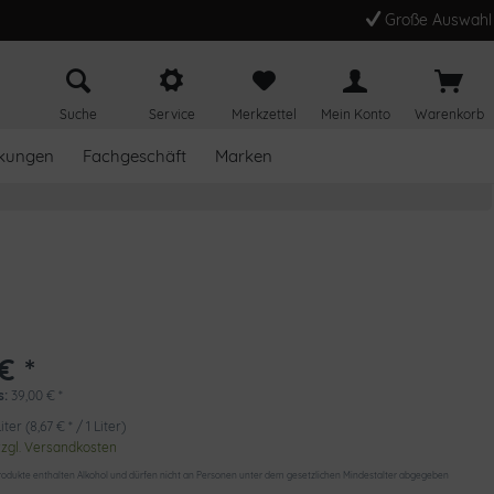
Große Auswahl
Suche
Service
Merkzettel
Mein Konto
Warenkorb
kungen
Fachgeschäft
Marken
€ *
s:
39,00
€
*
iter (8,67 € * / 1 Liter)
zzgl. Versandkosten
odukte enthalten Alkohol und dürfen nicht an Personen unter dem gesetzlichen Mindestalter abgegeben