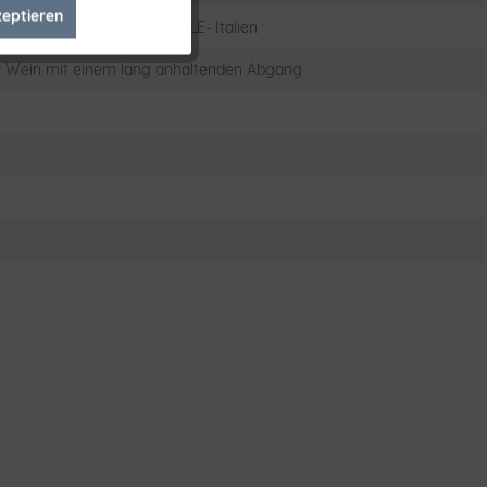
zeptieren
Inaktiv
a Cesarea- 73045 Leverano LE- Italien
r Wein mit einem lang anhaltenden Abgang
Inaktiv