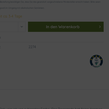
 Bestellung bestätigen Sie, dass Sie das gesetzlich vorgeschriebene Mindestalter erreicht haben. Bitte seien
gsvoll im Umgang mit alkoholischen Getränken.
it ca. 3-4 Tage
In den
Warenkorb
n
:
2274