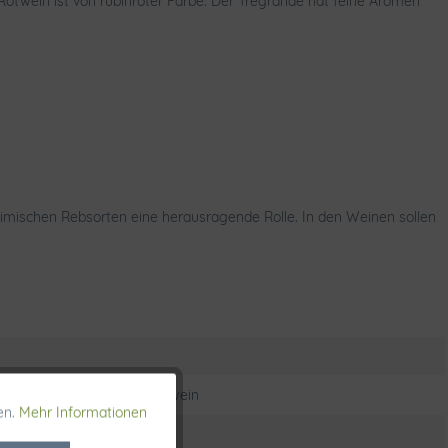
 Rotwein ist von rubinroter Farbe. Der Tregrande hat feine Aromen
eimischen Rebsorten eine herausragende Rolle. In den Weinen sollen
k > Getränke > Wein > Rotwein
en.
Mehr Informationen
Aktiv
a