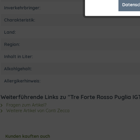
Datensc
Inverkehrbringer:
Marketing
Charakteristik:
Tracking
Land:
Region:
Inhalt in Liter:
Alkohlgehalt:
Allergikerhinweis:
Weiterführende Links zu "Tre Forte Rosso Puglia IG
Fragen zum Artikel?
Weitere Artikel von Conti Zecca
Kunden kauften auch