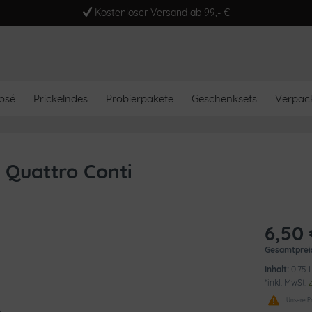
Kostenloser Versand ab 99,- €
osé
Prickelndes
Probierpakete
Geschenksets
Verpac
 Quattro Conti
6,50 
Gesamtprei
Inhalt:
0.75 L
*inkl. MwSt.
Unsere Pr