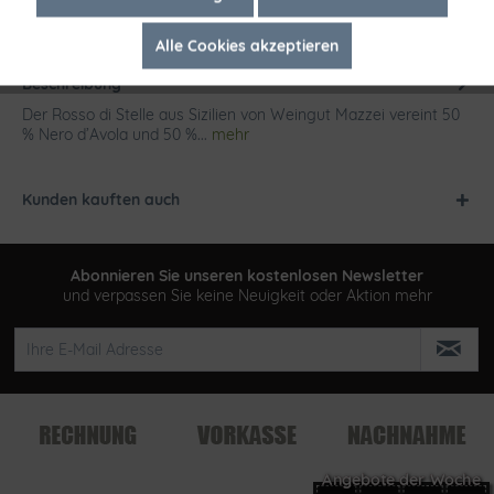
Alle Cookies akzeptieren
Inaktiv
Tracking
Beschreibung
Der Rosso di Stelle aus Sizilien von Weingut Mazzei vereint 50
% Nero d’Avola und 50 %...
mehr
Kunden kauften auch
Abonnieren Sie unseren kostenlosen Newsletter
und verpassen Sie keine Neuigkeit oder Aktion mehr