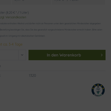
iter (8,20 € * / 1 Liter)
zzgl. Versandkosten
odukte enthalten Alkohol und dürfen nicht an Personen unter dem gesetzlichen Mindestalter abgegeben
 Bestellung bestätigen Sie, dass Sie das gesetzlich vorgeschriebene Mindestalter erreicht haben. Bitte seien
gsvoll im Umgang mit alkoholischen Getränken.
it ca. 3-4 Tage
In den
Warenkorb
n
:
1320