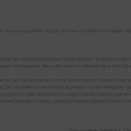
rucht aus sonnengereiften Trauben, Aromen von Birnen und Mandeln. Sch
esten des sonnenübergossenen Sizilien gelegen. Um genau zu sein, in S
nden Weinbetrieben. Man wollte Weine im beliebten Neue Welt-Stil 
ler als auch die Weingärten in stark vernachlässigtem Zustand, abe
ang. Der Weinkeller wurde komplett abgerissen und alle Weingärten 
ngssystem in allen Weingärten anzulegen und auch alle Weingärten n
e besten gefunden zu haben, gepflanzt. Natürlich gehören dazu auch 
Nahrungsmittel, Getränke & Tab