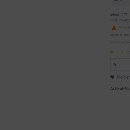
Inhalt:
0.75 L
*inkl. MwSt.
Unsere Pr
werden. Mit Ihrer
Sie verantwortun
Lieferze
Merke
Artikel-Nr.