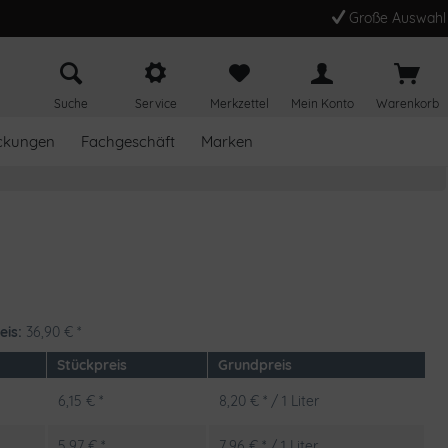
Große Auswahl
Suche
Service
Merkzettel
Mein Konto
Warenkorb
ckungen
Fachgeschäft
Marken
eis:
36,90
€
*
Stückpreis
Grundpreis
6,15 € *
8,20 € * / 1 Liter
5,97 € *
7,96 € * / 1 Liter