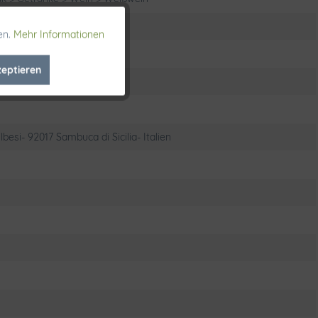
en.
Mehr Informationen
Aktiv
zeptieren
Inaktiv
Inaktiv
lbesi- 92017 Sambuca di Sicilia- Italien