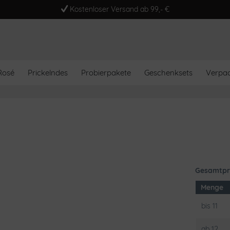
Kostenloser Versand ab 99,- €
Rosé
Prickelndes
Probierpakete
Geschenksets
Verpa
Gesamtpr
Menge
bis
11
ab
12