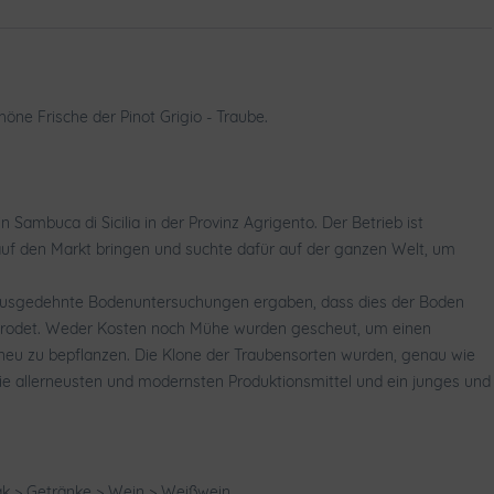
öne Frische der Pinot Grigio - Traube.
ambuca di Sicilia in der Provinz Agrigento. Der Betrieb ist
auf den Markt bringen und suchte dafür auf der ganzen Welt, um
r ausgedehnte Bodenuntersuchungen ergaben, dass dies der Boden
gerodet. Weder Kosten noch Mühe wurden gescheut, um einen
eu zu bepflanzen. Die Klone der Traubensorten wurden, genau wie
die allerneusten und modernsten Produktionsmittel und ein junges und
ak > Getränke > Wein > Weißwein