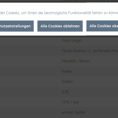
Weißwein
et Cookies, um Ihnen die bestmögliche Funktionalität bieten zu könn
5,5 g/l
hutzeinstellungen
Alle Cookies ablehnen
Alle Cookies ak
Schraubverschluß
Pinot Grigio
Feudo Arancio- C. da Portella Misi
Mandeln
,
Birnen
Italien
Sizilien
0,75
13 % / Vol.
enthält Sulfite