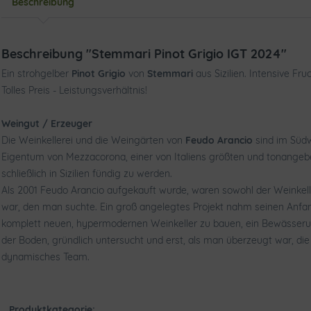
Beschreibung
Beschreibung "Stemmari Pinot Grigio IGT 2024"
Ein strohgelber
Pinot Grigio
von
Stemmari
aus Sizilien. Intensive F
Tolles Preis - Leistungsverhältnis!
Weingut / Erzeuger
Die Weinkellerei und die Weingärten von
Feudo Arancio
sind im Südw
Eigentum von Mezzacorona, einer von Italiens größten und tonangebe
schließlich in Sizilien fündig zu werden.
Als 2001 Feudo Arancio aufgekauft wurde, waren sowohl der Weinkel
war, den man suchte. Ein groß angelegtes Projekt nahm seinen Anf
komplett neuen, hypermodernen Weinkeller zu bauen, ein Bewässeru
der Boden, gründlich untersucht und erst, als man überzeugt war, di
dynamisches Team.
Produktkategorie: