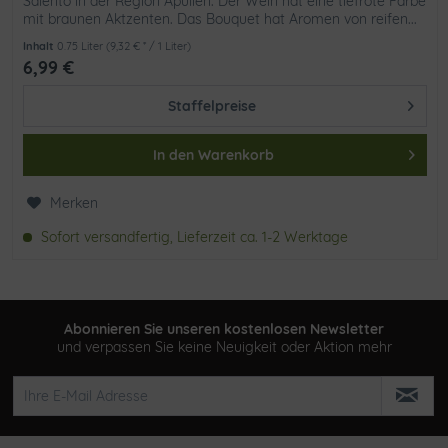
Salento in der Region Apulien. Der Wein hat eine tiefrote Farbe
mit braunen Aktzenten. Das Bouquet hat Aromen von reifen...
Inhalt
0.75 Liter
(9,32 € * / 1 Liter)
6,99 €
Staffelpreise
In den
Warenkorb
Merken
Sofort versandfertig, Lieferzeit ca. 1-2 Werktage
Abonnieren Sie unseren kostenlosen Newsletter
und verpassen Sie keine Neuigkeit oder Aktion mehr