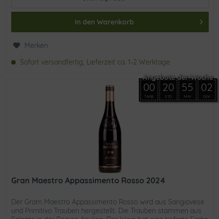
In den
Warenkorb
Merken
Sofort versandfertig, Lieferzeit ca. 1-2 Werktage
00
20
55
02
TAGE
STD
MIN
SEK
Gran Maestro Appassimento Rosso 2024
Der Gram Maestro Appassimento Rosso wird aus Sangiovese
und Primitivo Trauben hergestellt. Die Trauben stammen aus