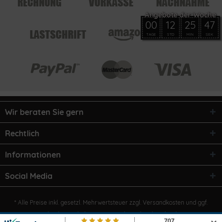
00
12
25
47
TAGE
STD
MIN
SEK
Wir beraten Sie gern
Rechtlich
Informationen
Social Media
* Alle Preise inkl. gesetzl. Mehrwertsteuer zzgl.
Versandkosten
und ggf.
Nachnahmegebühren, wenn nicht anders beschrieben