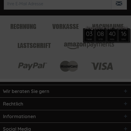
03
08
40
16
TAGE
STD
MIN
SEK
Wir beraten Sie gern
Rechtlich
Informationen
Social Media