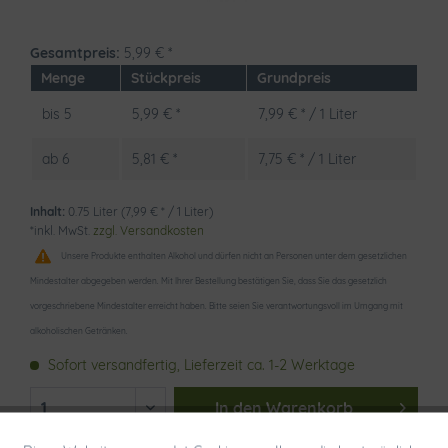
Gesamtpreis:
5,99
€
*
Menge
Stückpreis
Grundpreis
bis
5
5,99 € *
7,99 € * / 1 Liter
ab
6
5,81 € *
7,75 € * / 1 Liter
Inhalt:
0.75 Liter (7,99 € * / 1 Liter)
*inkl. MwSt.
zzgl. Versandkosten
Unsere Produkte enthalten Alkohol und dürfen nicht an Personen unter dem gesetzlichen
Mindestalter abgegeben werden. Mit Ihrer Bestellung bestätigen Sie, dass Sie das gesetzlich
vorgeschriebene Mindestalter erreicht haben. Bitte seien Sie verantwortungsvoll im Umgang mit
alkoholischen Getränken.
Sofort versandfertig, Lieferzeit ca. 1-2 Werktage
In den
Warenkorb