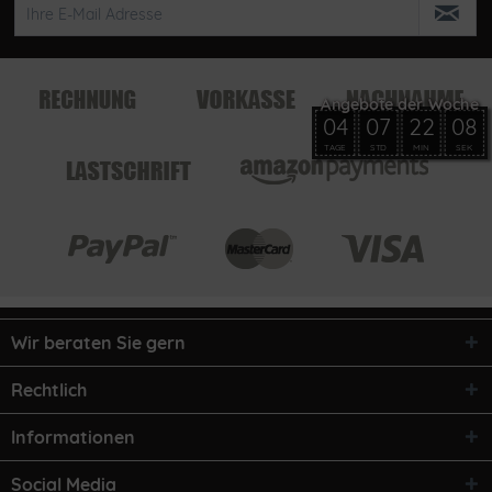
04
07
22
08
TAGE
STD
MIN
SEK
Wir beraten Sie gern
Rechtlich
Informationen
Social Media