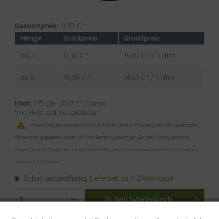
Gesamtpreis:
11,30
€
*
Menge
Stückpreis
Grundpreis
bis
5
11,30 € *
15,07 € * / 1 Liter
ab
6
10,96 € *
14,61 € * / 1 Liter
Inhalt:
0.75 Liter (15,07 € * / 1 Liter)
*inkl. MwSt.
zzgl. Versandkosten
Unsere Produkte enthalten Alkohol und dürfen nicht an Personen unter dem gesetzlichen
Mindestalter abgegeben werden. Mit Ihrer Bestellung bestätigen Sie, dass Sie das gesetzlich
vorgeschriebene Mindestalter erreicht haben. Bitte seien Sie verantwortungsvoll im Umgang mit
alkoholischen Getränken.
Sofort versandfertig, Lieferzeit ca. 1-2 Werktage
In den
Warenkorb