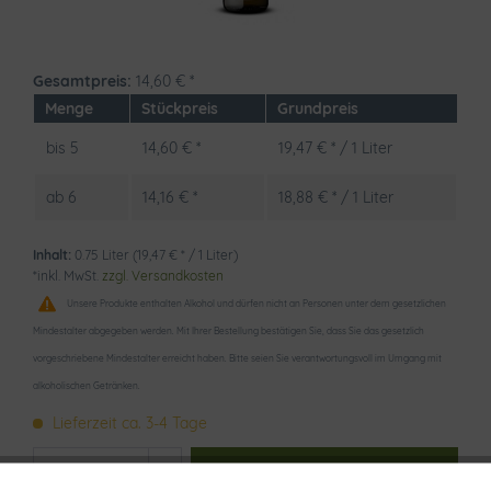
Gesamtpreis:
14,60
€
*
Menge
Stückpreis
Grundpreis
bis
5
14,60 € *
19,47 € * / 1 Liter
ab
6
14,16 € *
18,88 € * / 1 Liter
Inhalt:
0.75 Liter (19,47 € * / 1 Liter)
*inkl. MwSt.
zzgl. Versandkosten
Unsere Produkte enthalten Alkohol und dürfen nicht an Personen unter dem gesetzlichen
Mindestalter abgegeben werden. Mit Ihrer Bestellung bestätigen Sie, dass Sie das gesetzlich
vorgeschriebene Mindestalter erreicht haben. Bitte seien Sie verantwortungsvoll im Umgang mit
alkoholischen Getränken.
Lieferzeit ca. 3-4 Tage
In den
Warenkorb