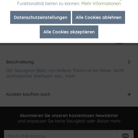
Funktionalität bieten zu können.
Mehr Informationen
Merken
Inaktiv
Marketing
Datenschutzeinstellungen
Alle Cookies ablehnen
Artikel-Nr.:
1872
Alle Cookies akzeptieren
Inaktiv
Tracking
Beschreibung
Der Sauvignon Blanc von Kellerei Tramin ist ein feiner, leicht
aromatischer Weißwein von...
mehr
Kunden kauften auch
Abonnieren Sie unseren kostenlosen Newsletter
und verpassen Sie keine Neuigkeit oder Aktion mehr