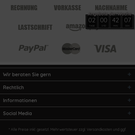
02
00
42
07
TAGE
STD
MIN
SEK
Wir beraten Sie gern
Rechtlich
Informationen
Social Media
* Alle Preise inkl. gesetzl. Mehrwertsteuer zzgl.
Versandkosten
und ggf.