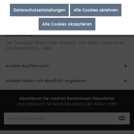
Inaktiv
Marketing
Datenschutzeinstellungen
Alle Cookies ablehnen
Alle Cookies akzeptieren
Inaktiv
Tracking
Beschreibung
Der Sauvignon Blanc Cellar Selection vom Kleine Zalze Wines
aus Stellenbosch...
mehr
Kunden kauften auch
Kunden haben sich ebenfalls angesehen
Abonnieren Sie unseren kostenlosen Newsletter
und verpassen Sie keine Neuigkeit oder Aktion mehr