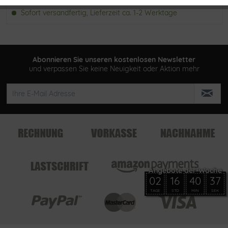
Sofort versandfertig, Lieferzeit ca. 1-2 Werktage
Abonnieren Sie unseren kostenlosen Newsletter
und verpassen Sie keine Neuigkeit oder Aktion mehr
02
16
40
37
TAGE
STD
MIN
SEK