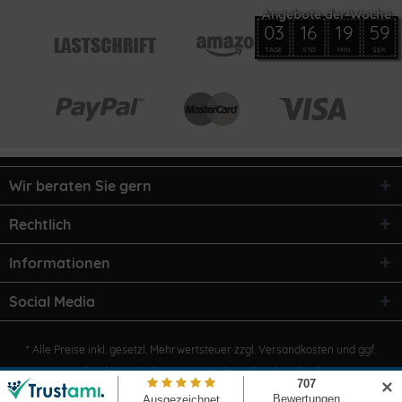
03
16
19
59
TAGE
STD
MIN
SEK
Wir beraten Sie gern
Rechtlich
Informationen
Social Media
* Alle Preise inkl. gesetzl. Mehrwertsteuer zzgl.
Versandkosten
und ggf.
Nachnahmegebühren, wenn nicht anders beschrieben
✕