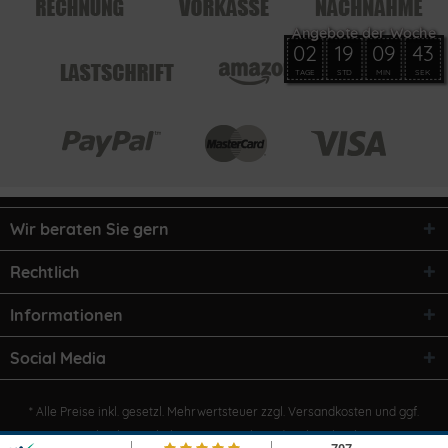
02
19
09
43
TAGE
STD
MIN
SEK
Wir beraten Sie gern
Rechtlich
Informationen
Social Media
* Alle Preise inkl. gesetzl. Mehrwertsteuer zzgl.
Versandkosten
und ggf.
Nachnahmegebühren, wenn nicht anders beschrieben