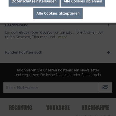
Inaktiv
Marketing
Datenschutzeinstellungen
Alle Cookies ablehnen
Alle Cookies akzeptieren
Inaktiv
Tracking
Beschreibung
Ein dunkelrubinroter Ripassa von Zenato . Tolle Aromen von
reifen Kirschen, Pflaumen und...
mehr
Kunden kauften auch
Abonnieren Sie unseren kostenlosen Newsletter
und verpassen Sie keine Neuigkeit oder Aktion mehr