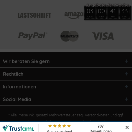
03
00
41
33
TAGE
STD
MIN
SEK
Wir beraten Sie gern
Rechtlich
Informationen
Social Media
* Alle Preise inkl. gesetzl. Mehrwertsteuer zzgl.
Versandkosten
und ggf.
Nachnahmegebühren, wenn nicht anders beschrieben
✕