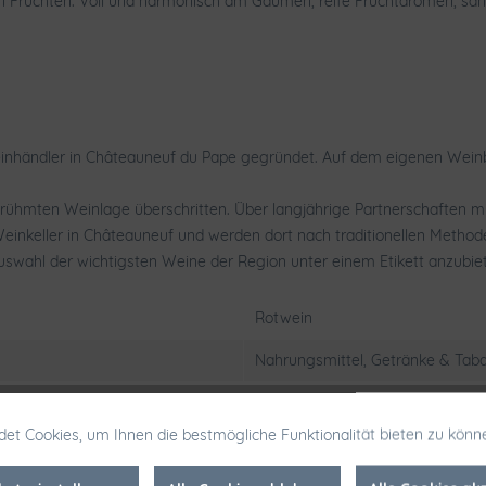
n Früchten. Voll und harmonisch am Gaumen, reife Fruchtaromen, sanf
Weinhändler in Châteauneuf du Pape gegründet. Auf dem eigenen Wei
erühmten Weinlage überschritten. Über langjährige Partnerschaften m
nkeller in Châteauneuf und werden dort nach traditionellen Methoden 
 Auswahl der wichtigsten Weine der Region unter einem Etikett anzubie
Rotwein
Nahrungsmittel, Getränke & Taba
Kunststoffkorken
et Cookies, um Ihnen die bestmögliche Funktionalität bieten zu könn
Syrah
,
Mourvedre
,
Grenache