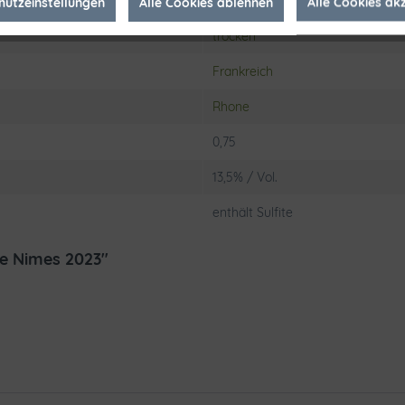
Les Grandes Serres- 84230 Chât
hutzeinstellungen
Alle Cookies ablehnen
Alle Cookies ak
trocken
Frankreich
Rhone
0,75
13,5% / Vol.
enthält Sulfite
de Nimes 2023"