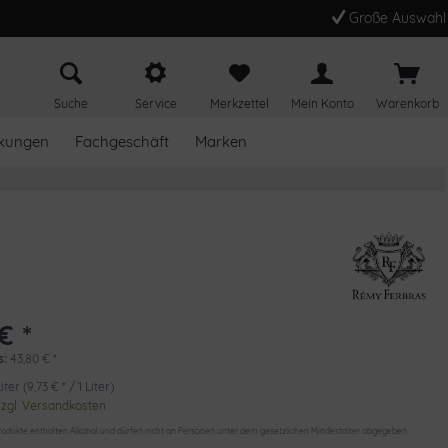
Große Auswahl
Suche
Service
Merkzettel
Mein Konto
Warenkorb
kungen
Fachgeschäft
Marken
€ *
s:
43,80
€
*
iter (9,73 € * / 1 Liter)
zzgl. Versandkosten
odukte enthalten Alkohol und dürfen nicht an Personen unter dem gesetzlichen Mindestalter abgegeben