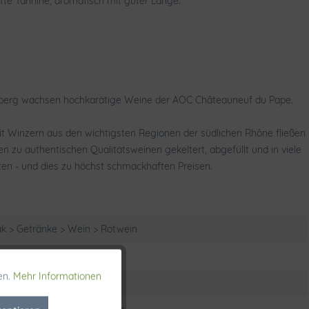
te Tannine, aromatisch mit guter Länge.
nberg wachsen hochkarätige Weine der AOC Châteauneuf du Pape.
it Winzern aus den wichtigsten Regionen der südlichen Rhône fließen
zu authentischen Qualitätsweinen gekeltert, abgefüllt und in viele
ten - und dies zu höchst schmackhaften Preisen.
k > Getränke > Wein > Rotwein
en.
Mehr Informationen
Aktiv