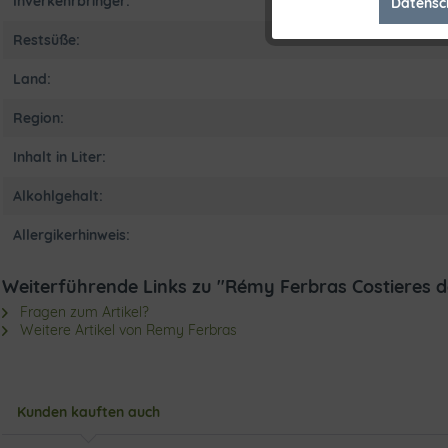
Inverkehrbringer:
Datensc
Marketing
Restsüße:
Tracking
Land:
Region:
Inhalt in Liter:
Alkohlgehalt:
Allergikerhinweis:
Weiterführende Links zu "Rémy Ferbras Costieres 
Fragen zum Artikel?
Weitere Artikel von Remy Ferbras
Kunden kauften auch