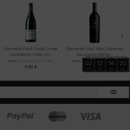
Domaine Fond Croze Cuvée
Domaines Paul Mas Cabernet
Confidence Côtes du...
Sauvignon Merlot...
Inhalt
0.75 Liter
(12,67 € * / 1 Liter)
Inhalt
0.75 Liter
(11,33 € * / 1 Liter)
02
12
16
20
9,50 €
8,50 €
TAGE
STD
MIN
SEK