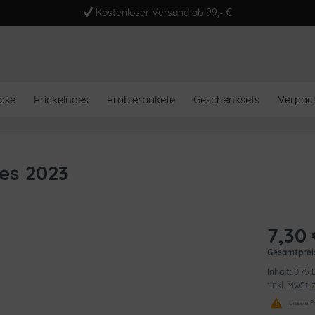
Kostenloser Versand ab 99,- €
osé
Prickelndes
Probierpakete
Geschenksets
Verpac
es 2023
7,30 
Gesamtprei
Inhalt:
0.75 L
*inkl. MwSt.
Unsere Pr