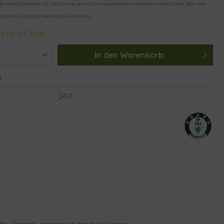
 Bestellung bestätigen Sie, dass Sie das gesetzlich vorgeschriebene Mindestalter erreicht haben. Bitte seien
gsvoll im Umgang mit alkoholischen Getränken.
it ca. 3-4 Tage
In den
Warenkorb
n
:
2417