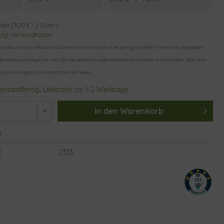
iter (9,20 € * / 1 Liter)
zzgl. Versandkosten
odukte enthalten Alkohol und dürfen nicht an Personen unter dem gesetzlichen Mindestalter abgegeben
 Bestellung bestätigen Sie, dass Sie das gesetzlich vorgeschriebene Mindestalter erreicht haben. Bitte seien
gsvoll im Umgang mit alkoholischen Getränken.
ersandfertig, Lieferzeit ca. 1-2 Werktage
In den
Warenkorb
n
:
2333