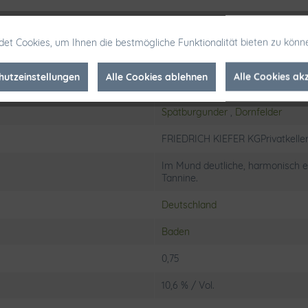
Schraubverschluß
et Cookies, um Ihnen die bestmögliche Funktionalität bieten zu könn
Rotwein
hutzeinstellungen
Alle Cookies ablehnen
Alle Cookies ak
Nahrungsmittel, Getränke & Taba
Spätburgunder
,
Dornfelder
FRIEDRICH KIEFER KGPrivatkeller
Im Mund deutliche, harmonisch e
Tannine.
Deutschland
Baden
0,75
10,6 % / Vol.