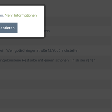
en.
Mehr Informationen
Aktiv
zeptieren
Inaktiv
k > Getränke > Wein > Rotwein
Inaktiv
ei - WeingutBötzinger Straße 1379356 Eichstetten
ingebundene Restsüße mit einem schönen Finish der reifen