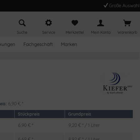
Große Auswahl
Suche
Service
Merkzettel
Mein Konto
Warenkorb
kungen
Fachgeschäft
Marken
eis:
6,90
€
*
Stückpreis
Grundpreis
6,90 € *
9,20 € * / 1 Liter
6,69 € *
8,92 € * / 1 Liter