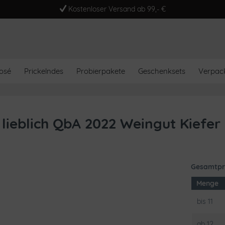
Kostenloser Versand ab 99,- €
osé
Prickelndes
Probierpakete
Geschenksets
Verpac
lieblich QbA 2022 Weingut Kiefer
Gesamtpr
Menge
bis
11
ab
12