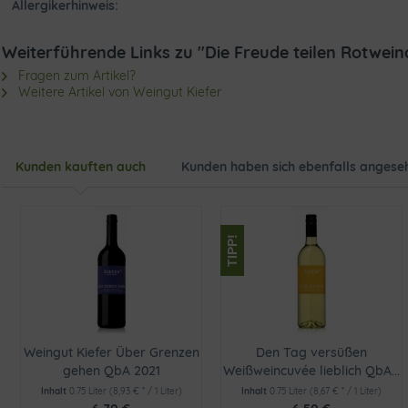
Allergikerhinweis:
Weiterführende Links zu "Die Freude teilen Rotwein
Fragen zum Artikel?
Weitere Artikel von Weingut Kiefer
Kunden kauften auch
Kunden haben sich ebenfalls angese
TIPP!
Weingut Kiefer Über Grenzen
Den Tag versüßen
gehen QbA 2021
Weißweincuvée lieblich QbA...
Inhalt
0.75 Liter
(8,93 € * / 1 Liter)
Inhalt
0.75 Liter
(8,67 € * / 1 Liter)