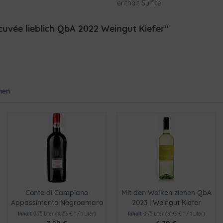
enthält Sulfite
cuvée lieblich QbA 2022 Weingut Kiefer"
hen
Conte di Campiano
Mit den Wolken ziehen QbA
Appassimento Negroamaro
2023 | Weingut Kiefer
2023
Inhalt
0.75 Liter
(10,53 € * / 1 Liter)
Inhalt
0.75 Liter
(8,93 € * / 1 Liter)