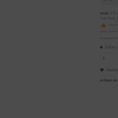
Inhalt:
0.75 L
*inkl. MwSt.
Unsere Pr
werden. Mit Ihrer
Sie verantwortun
Sofort v
Merke
Artikel-Nr.