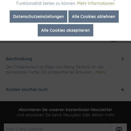
Funktionalität bieten zu können.
Mehr Informationen
Merken
Inaktiv
Marketing
Datenschutzeinstellungen
Alle Cookies ablehnen
Artikel-Nr.:
2423
Alle Cookies akzeptieren
Inaktiv
Tracking
Beschreibung
Der Chateauneuf du Pape von Remy Ferbras ist von
dunkelroter Farbe. Ein konzentrierter Rotwein,...
mehr
Kunden kauften auch
Abonnieren Sie unseren kostenlosen Newsletter
und verpassen Sie keine Neuigkeit oder Aktion mehr