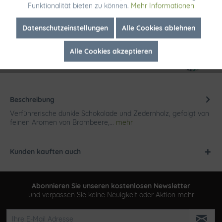
Funktionalität bieten zu können.
Mehr Informationen
Merken
Inaktiv
Marketing
Datenschutzeinstellungen
Alle Cookies ablehnen
Artikel-Nr.:
2367
Alle Cookies akzeptieren
Inaktiv
Tracking
Beschreibung
Verführerische dunkle Schokolade und Zedernholz, gefolgt von
feinen Aromen von Brombeere,...
mehr
Kunden kauften auch
Abonnieren Sie unseren kostenlosen Newsletter
und verpassen Sie keine Neuigkeit oder Aktion mehr