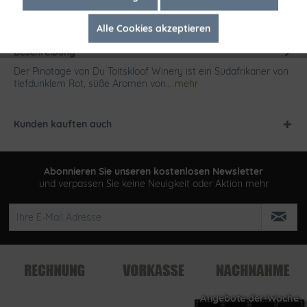
Alle Cookies akzeptieren
Inaktiv
Tracking
Beschreibung
Der Pinotage von Du Toitskloof Winery ist ein Südafrikaner von
tiefdunklem Rot, süße Aromen von...
mehr
Kunden kauften auch
Abonnieren Sie unseren kostenlosen Newsletter
und verpassen Sie keine Neuigkeit oder Aktion mehr