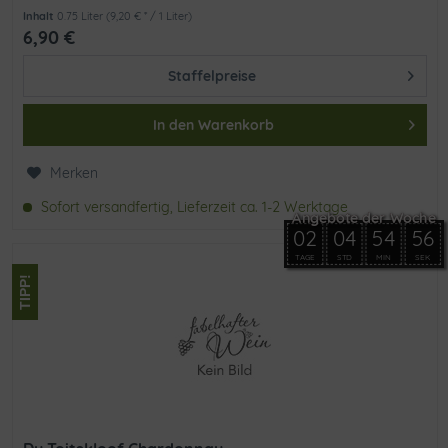
einfach...
Inhalt
0.75 Liter
(9,20 € * / 1 Liter)
6,90 €
Staffelpreise
In den
Warenkorb
Merken
Sofort versandfertig, Lieferzeit ca. 1-2 Werktage
02
04
54
55
TAGE
STD
MIN
SEK
TIPP!