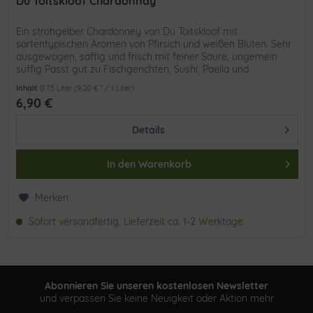
Du Toitskloof Chardonnay
Ein strohgelber Chardonney von Du Toitskloof mit
sortentypischen Aromen von Pfirsich und weißen Blüten. Sehr
ausgewogen, saftig und frisch mit feiner Säure, ungemein
süffig Passt gut zu Fischgerichten, Sushi, Paella und
Schalentieren
Inhalt
0.75 Liter
(9,20 € * / 1 Liter)
6,90 €
Details
In den
Warenkorb
Merken
Sofort versandfertig, Lieferzeit ca. 1-2 Werktage
Abonnieren Sie unseren kostenlosen Newsletter
und verpassen Sie keine Neuigkeit oder Aktion mehr