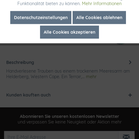
Funktionalität bieten zu können.
Mehr Informationen
Merken
Inaktiv
Marketing
Datenschutzeinstellungen
Alle Cookies ablehnen
Artikel-Nr.:
2382
Alle Cookies akzeptieren
Inaktiv
Tracking
Beschreibung
Handverlesene Trauben aus einem trockenem Meeresarm am
Helderberg, Western Cape. Ein Terroir,...
mehr
Kunden kauften auch
Abonnieren Sie unseren kostenlosen Newsletter
und verpassen Sie keine Neuigkeit oder Aktion mehr