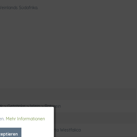
 Weinlands Südafrika.
k > Getränke > Wein > Rotwein
en.
Mehr Informationen
Aktiv
 Vogelparadies 2- 32457 Porta Westfalica
zeptieren