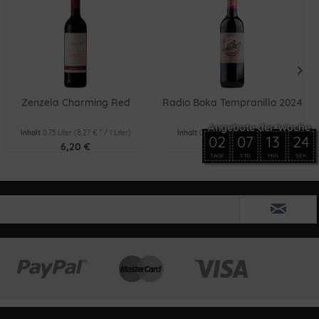
Zenzela Charming Red
Radio Boka Tempranillo 2024
Inhalt
0.75 Liter
(8,27 € * / 1 Liter)
Inhalt
0.75 Liter
(6,64 € * / 1 Liter)
02
07
13
24
6,20 €
4,98 €
TAGE
STD
MIN
SEK