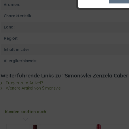
Marketing
Aromen:
Charakteristik:
Tracking
Land:
Region:
Inhalt in Liter:
Allergikerhinweis:
Weiterführende Links zu "Simonsvlei Zenzela Cabe
Fragen zum Artikel?
Weitere Artikel von Simonsvlei
Kunden kauften auch