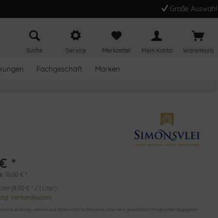
Große Auswahl
Suche
Service
Merkzettel
Mein Konto
Warenkorb
kungen
Fachgeschäft
Marken
€ *
s:
36,00
€
*
iter (8,00 € * / 1 Liter)
zzgl. Versandkosten
odukte enthalten Alkohol und dürfen nicht an Personen unter dem gesetzlichen Mindestalter abgegeben