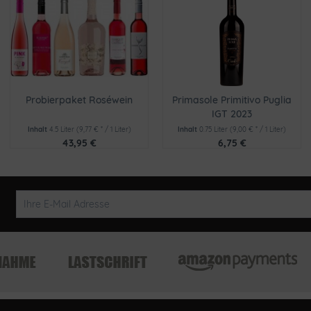
Probierpaket Roséwein
Primasole Primitivo Puglia
IGT 2023
Inhalt
4.5 Liter
(9,77 € * / 1 Liter)
Inhalt
0.75 Liter
(9,00 € * / 1 Liter)
43,95 €
6,75 €