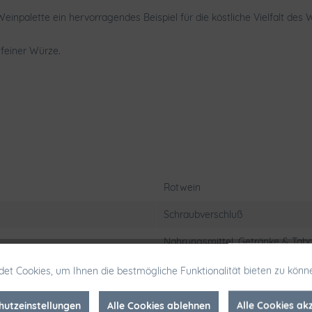
n Weinpalette ein hervorragendes Beispiel für die köstliche Vielfalt des
 feiner Würze.
Rotwein
Schraubverschluß
Nahrungsmittel, Getränke & Taba
Cabernet Sauvignon
et Cookies, um Ihnen die bestmögliche Funktionalität bieten zu könn
Friedrich Klocke GmbH & Co. KG-
hutzeinstellungen
Alle Cookies ablehnen
Alle Cookies ak