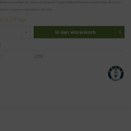
 Bestellung bestätigen Sie, dass Sie das gesetzlich vorgeschriebene Mindestalter erreicht haben. Bitte seien
gsvoll im Umgang mit alkoholischen Getränken.
it ca. 3-4 Tage
In den
Warenkorb
n
:
2339