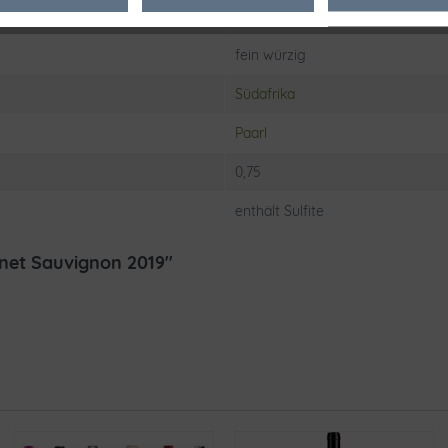
schwarze Johannisbeere
fein würzig
Südafrika
Paarl
0,75
enthält Sulfite
rnet Sauvignon 2019"