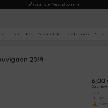
Kostenloser Versand ab 99,- €
osé
Prickelndes
Probierpakete
Geschenksets
Verpac
auvignon 2019
6,00 
Gesamtprei
Inhalt:
0.75 L
*inkl. MwSt.
Unsere Pr