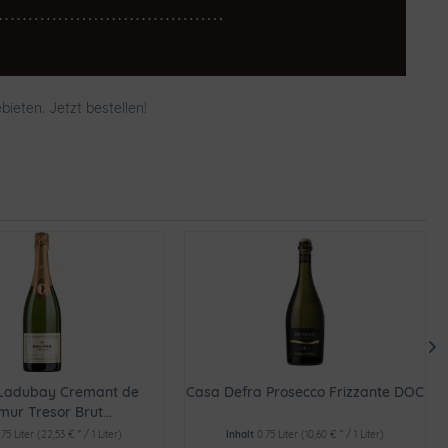
eten. Jetzt bestellen!
Ladubay Cremant de
Casa Defra Prosecco Frizzante DOC
ur Tresor Brut...
.75 Liter
(22,53 € * / 1 Liter)
Inhalt
0.75 Liter
(10,60 € * / 1 Liter)