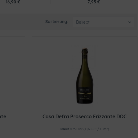
16,90 €
7,95 €
Sortierung:
nte
Casa Defra Prosecco Frizzante DOC
Inhalt
0.75 Liter
(10,60 € * / 1 Liter)