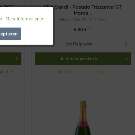
te DOC
Villa Sandi - Rosado Frizzante IGT
Marca...
en.
Mehr Informationen
Aktiv
Inhalt
0.75 Liter
(9,07 € * / 1 Liter)
6,80 € *
zeptieren
Inaktiv
Staffelpreise
Inaktiv
In den
Warenkorb
ca. 1-2
Lieferzeit ca. 3-4 Tage