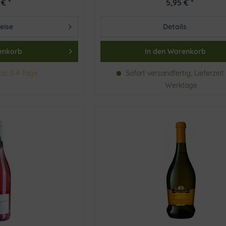
 € *
5,95 € *
eise
Details
enkorb
In den
Warenkorb
ca. 3-4 Tage
Sofort versandfertig, Lieferzeit 
Werktage