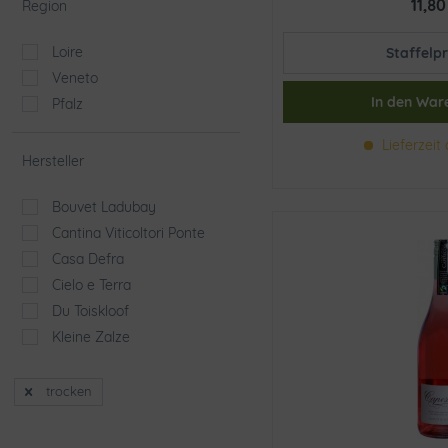
11,80
Region
Pfirsich
Loire
Staffelpr
Veneto
In den
War
Pfalz
Lieferzeit 
Hersteller
Bouvet Ladubay
Cantina Viticoltori Ponte
Casa Defra
Cielo e Terra
Du Toiskloof
Kleine Zalze
Masottina Conegliano
Pierre Jourdan
trocken
Sieur d´Arques
Studier