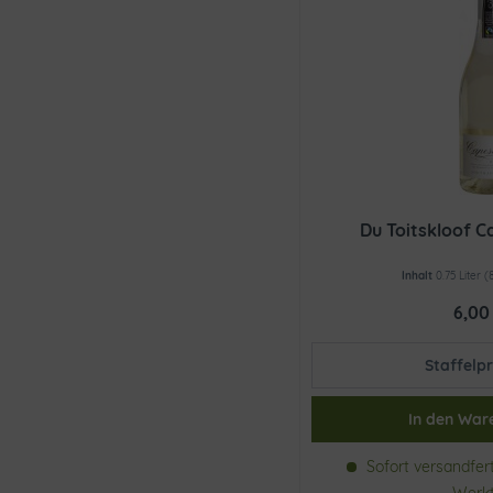
Du Toitskloof C
Inhalt
0.75 Liter
(
6,00
Staffelpr
In den
War
Sofort versandferti
Werk