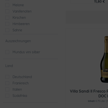
11,80 €
Melone
Vanillenoten
Kirschen
Himbeeren
Sahne
Apfel
Auszeichnungen
schwarze Johannisbeere
weiße Blüten
Mundus vini silber
Birne
Erdbeeren
Land
Aprikose
Bisquit
Deutschland
Birnen
Frankreich
Sommerfrüchte
Italien
Villa Sandi Il Fresc
Walderdbeeren
Südafrika
DOC 
Rosen
Inhalt
0.75 Liter
(
Banane