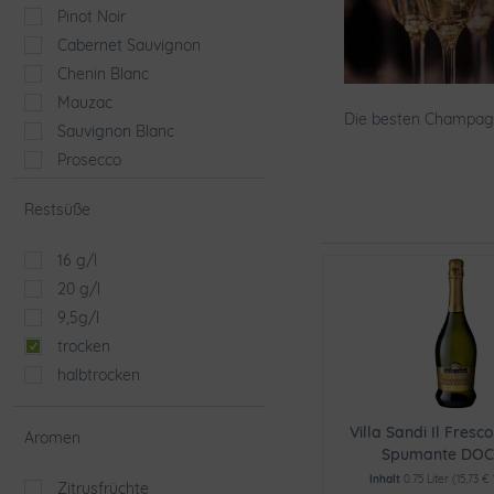
Pinot Noir
Cabernet Sauvignon
Chenin Blanc
Mauzac
Die besten Champagne
Sauvignon Blanc
Prosecco
Garganega
Restsüße
Merlot
Sangiovese
16 g/l
Chardonnay
20 g/l
9,5g/l
trocken
halbtrocken
Villa Sandi Il Fresc
Aromen
Spumante DOC
Inhalt
0.75 Liter
(15,73 € 
Zitrusfrüchte