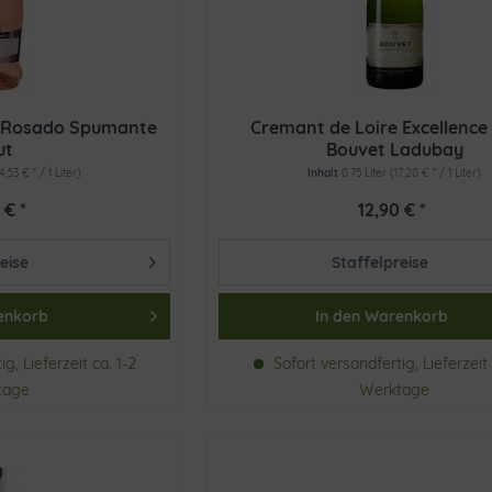
co Rosado Spumante
Cremant de Loire Excellence
ut
Bouvet Ladubay
4,53 € * / 1 Liter)
Inhalt
0.75 Liter
(17,20 € * / 1 Liter)
 € *
12,90 € *
eise
Staffelpreise
enkorb
In den
Warenkorb
g, Lieferzeit ca. 1-2
Sofort versandfertig, Lieferzeit 
tage
Werktage