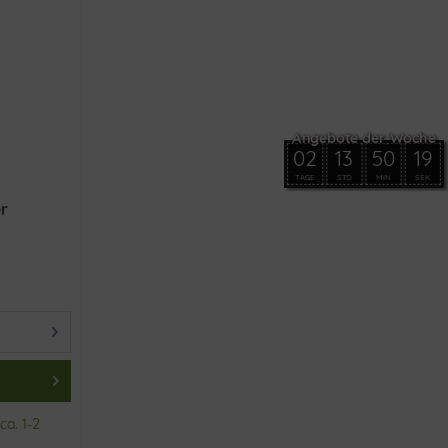
02
13
50
18
TAGE
STD
MIN
SEK
er
ca. 1-2