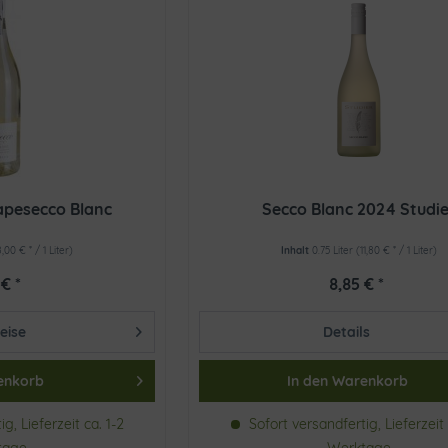
apesecco Blanc
Secco Blanc 2024 Studi
8,00 € * / 1 Liter)
Inhalt
0.75 Liter
(11,80 € * / 1 Liter)
 € *
8,85 € *
eise
Details
enkorb
In den
Warenkorb
g, Lieferzeit ca. 1-2
Sofort versandfertig, Lieferzeit 
tage
Werktage