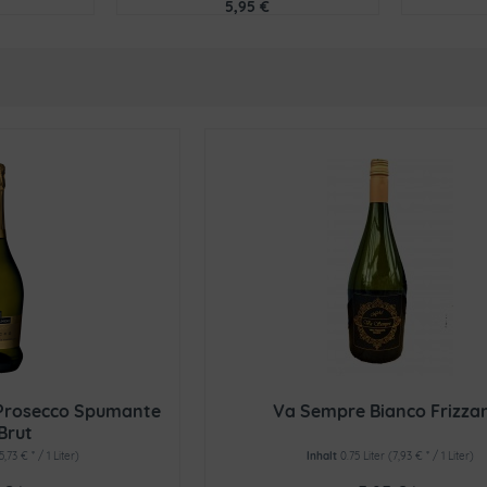
5,95 €
o Prosecco Spumante
Va Sempre Bianco Frizza
Brut
15,73 € * / 1 Liter)
Inhalt
0.75 Liter
(7,93 € * / 1 Liter)