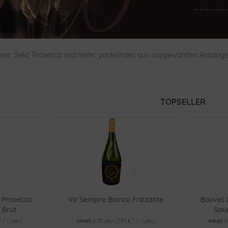
r, Sekt, Prosecco und mehr, prickelndes aus ausgewählten Anbaugebi
TOPSELLER
o Prosecco
Va Sempre Bianco Frizzante
Bouvet 
 Brut
Saum
* / 1 Liter)
Inhalt
0.75 Liter
(7,93 € * / 1 Liter)
Inhalt
0