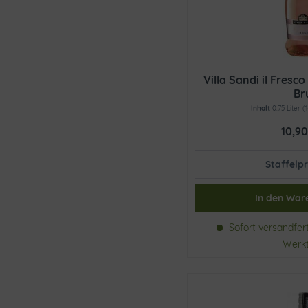
Villa Sandi il Fres
Br
Inhalt
0.75 Liter
(1
10,90
Staffelpr
In den
War
Sofort versandferti
Werk