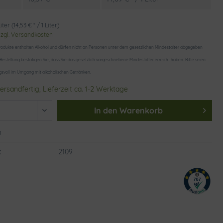
iter (14,53 € * / 1 Liter)
zzgl. Versandkosten
odukte enthalten Alkohol und dürfen nicht an Personen unter dem gesetzlichen Mindestalter abgegeben
 Bestellung bestätigen Sie, dass Sie das gesetzlich vorgeschriebene Mindestalter erreicht haben. Bitte seien
gsvoll im Umgang mit alkoholischen Getränken.
ersandfertig, Lieferzeit ca. 1-2 Werktage
In den
Warenkorb
n
:
2109