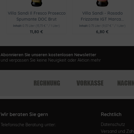
Villa Sandi Il Fresco Prosecco
Villa Sandi - Rosado
Spumante DOC Brut
Frizzante IGT Marca...
Inhalt
0.75 Liter
(15,73 € * / 1 Liter)
Inhalt
0.75 Liter
(9,07 € * / 1 Liter)
11,80 €
6,80 €
Abonnieren Sie unseren kostenlosen Newsletter
und verpassen Sie keine Neuigkeit oder Aktion mehr
Wir beraten Sie gern
Rechtlich
Datenschutz
Telefonische Beratung unter:
Versand und Za