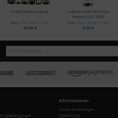
Probierpaket Lugana
Lugana Mabis Biscardo
Morena DOC 2025
Inhalt
4.5 Liter
(15,33 € * / 1 Liter)
Inhalt
0.75 Liter
(15,00 € * / 1 Liter)
69,00 €
11,25 €
Informationen
Cookie-Einstellungen
hlungsbedingungen
Datenschutz