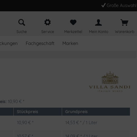
Große Auswahl
Suche
Service
Merkzettel
Mein Konto
Warenkorb
ckungen
Fachgeschäft
Marken
eis:
10,90
€
*
Stückpreis
Grundpreis
10,90 € *
14,53 € * / 1 Liter
10,57 € *
14,09 € * / 1 Liter