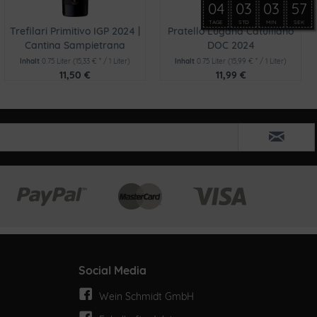
04
03
03
55
TAGE
STD
MIN
SEK
Trefilari Primitivo IGP 2024 |
Pratello Lugana Catulliano
Cantina Sampietrana
DOC 2024
Inhalt
0.75 Liter
(15,33 € * / 1 Liter)
Inhalt
0.75 Liter
(15,99 € * / 1 Liter)
11,50 €
11,99 €
Social Media
Wein Schmidt GmbH