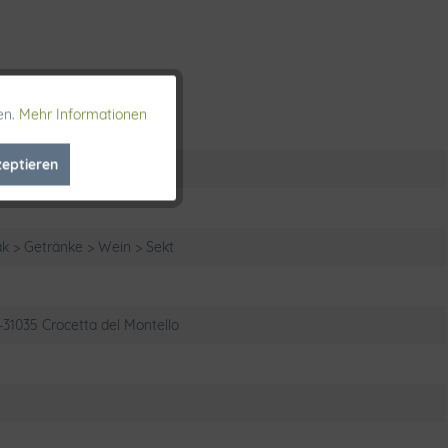
en.
Mehr Informationen
Aktiv
zeptieren
Inaktiv
Inaktiv
k > Getränke > Wein > Sekt
| IT-31035 Crocetta del Montello